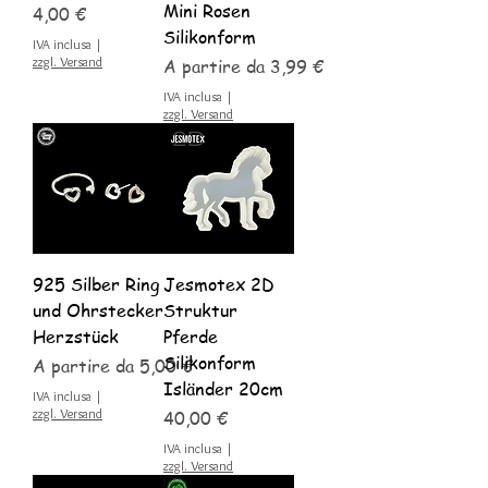
Mini Rosen
Prezzo
4,00 €
Silikonform
IVA inclusa
|
zzgl. Versand
Prezzo scontato
A partire da
3,99 €
IVA inclusa
|
zzgl. Versand
925 Silber Ring
Jesmotex 2D
und Ohrstecker
Struktur
Herzstück
Pferde
Silikonform
Prezzo scontato
A partire da
5,00 €
Isländer 20cm
IVA inclusa
|
zzgl. Versand
Prezzo
40,00 €
IVA inclusa
|
zzgl. Versand