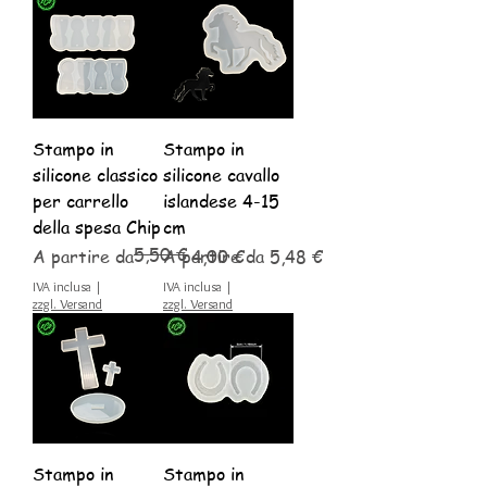
€
p
e
r
1
0
0
M
Stampo in
Stampo in
i
l
silicone classico
silicone cavallo
l
per carrello
islandese 4-15
i
l
della spesa Chip
cm
i
5,50 €
Prezzo regolare
Prezzo scontato
Prezzo scontato
t
A partire da
A partire da
4,00 €
5,48 €
r
IVA inclusa
|
IVA inclusa
|
i
zzgl. Versand
zzgl. Versand
Stampo in
Stampo in