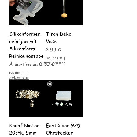
Silikonformen
Tisch Deko
reinigen mit
Vase
Silikonform
Prezzo
3,99 €
Reinigungstape
IVA inclusa
|
Prezzo scontato
zzgl. Versand
A partire da
0,50 €
IVA inclusa
|
zzgl. Versand
Knopf Nieten
Echtsilber 925
20stk. 5mm
Ohrstecker