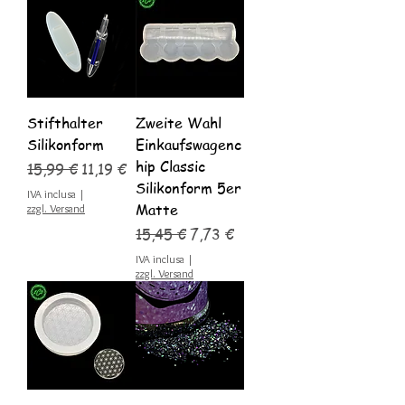
Stifthalter
Zweite Wahl
Silikonform
Einkaufswagenc
hip Classic
Prezzo regolare
Prezzo scontato
15,99 €
11,19 €
Silikonform 5er
IVA inclusa
|
Matte
zzgl. Versand
Prezzo regolare
Prezzo scontato
15,45 €
7,73 €
IVA inclusa
|
zzgl. Versand