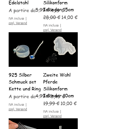
Edelstahl
Silikonform
Isländer 15cm
5,99 €
Prezzo regolare
Prezzo scontato
A partire da
4,19 €
Prezzo regolare
Prezzo scontato
28,00 €
14,00 €
IVA inclusa
|
zzgl. Versand
IVA inclusa
|
zzgl. Versand
925 Silber
Zweite Wahl
Schmuck set
Pferde
Kette und Ring
Silikonform
Isländer 10cm
4,99 €
Prezzo regolare
Prezzo scontato
A partire da
3,49 €
Prezzo regolare
Prezzo scontato
19,99 €
10,00 €
IVA inclusa
|
zzgl. Versand
IVA inclusa
|
zzgl. Versand