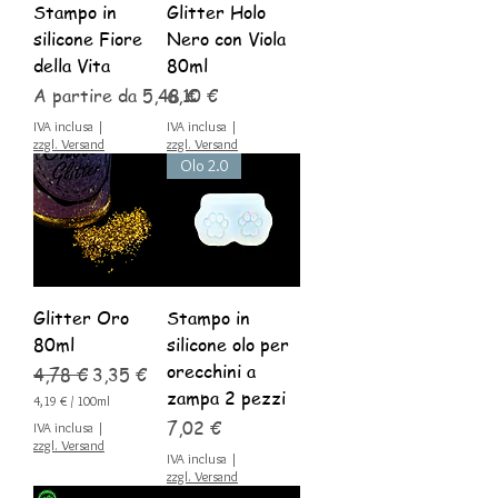
Stampo in
Glitter Holo
silicone Fiore
Nero con Viola
della Vita
80ml
Prezzo scontato
Prezzo
A partire da
5,48 €
6,10 €
IVA inclusa
|
IVA inclusa
|
zzgl. Versand
zzgl. Versand
Olo 2.0
Glitter Oro
Stampo in
80ml
silicone olo per
orecchini a
Prezzo regolare
Prezzo scontato
4,78 €
3,35 €
zampa 2 pezzi
4,19 €
/
100ml
4
Prezzo
7,02 €
IVA inclusa
|
,
zzgl. Versand
1
IVA inclusa
|
9
zzgl. Versand