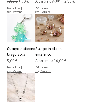
Prezzo regolare
Prezzo scontato
Prezzo regolare
Prezzo scontato
6,08 €
7,00 €
4,90 €
A partire da
2,80 €
IVA inclusa
|
IVA inclusa
|
zzgl. Versand
zzgl. Versand
Stampo in silicone
Stampo in silicone
Drago Sofia
emisferico
Prezzo
Prezzo scontato
5,00 €
A partire da
10,00 €
IVA inclusa
|
IVA inclusa
|
zzgl. Versand
zzgl. Versand