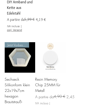
DIY Armband und
Kette aus
Edelstahl
Prezzo regolare
Prezzo scontato
5,99 €
A partire da
4,19 €
IVA inclusa
|
zzgl. Versand
Jetzt Vorbestellen
Sechseck
Resin Memory
Silikonform klein
Chip 25MM für
22x19x7cm
Metall
hexagon
4,90 €
Prezzo regolare
Prezzo scontato
A partire da
2,45 €
Brautstrauß-
IVA inclusa
|