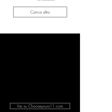
Carica altro
Vai su Chooseyours11.com