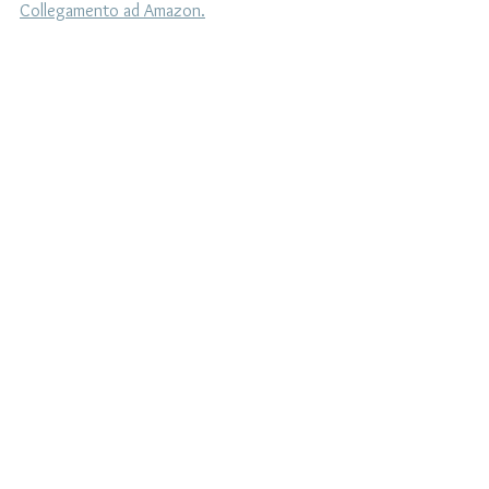
Collegamento ad Amazon.
Alcol (etanolo)
Mostra tutti
Post recenti