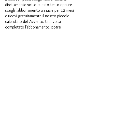
direttamente sotto questo testo oppure
scegli l'abbonamento annuale per 12 mesi
e ricevi gratuitamente il nostro piccolo
calendario dell'Avvento. Una volta
completato l'abbonamento, potrai
annullarlo mensilmente. Una volta
effettuato l'ordine, riceverai una volta al
mese la nostra ultima casella di
abbonamento, che ha un nuovo
entusiasmante motto ogni mese e offre
una nuova sfida. Che si tratti di nuovi
entusiasmanti stampi in silicone con effetti
speciali o di materiali innovativi come
porcellana finta, resina UV o vernici, ogni
mese vi aspetta un'avventura creativa. Hai
mai fatto uno shaker? Questa scatola non
è per procrastinatori, perché ogni mese
riceverai una nuova sfida creativa che farà
battere più forte il tuo cuore da hobbista.
Allora cosa stai aspettando? Sali sul treno