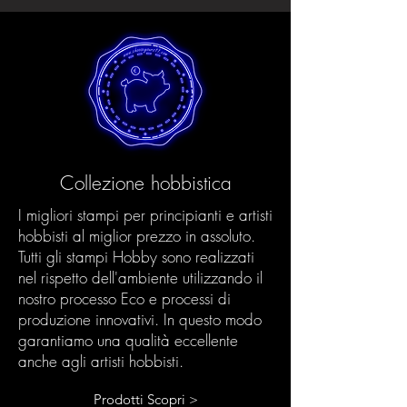
Collezione hobbistica
I migliori stampi per principianti e artisti
hobbisti al miglior prezzo in assoluto.
Tutti gli stampi Hobby sono realizzati
nel rispetto dell'ambiente utilizzando il
nostro processo Eco e processi di
produzione innovativi. In questo modo
garantiamo una qualità eccellente
anche agli artisti hobbisti.
Prodotti Scopri >