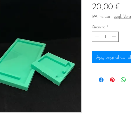
Pre
20,00 €
IVA inclusa
|
zzgl. Ver
Quantità
*
Aggiungi al carrel