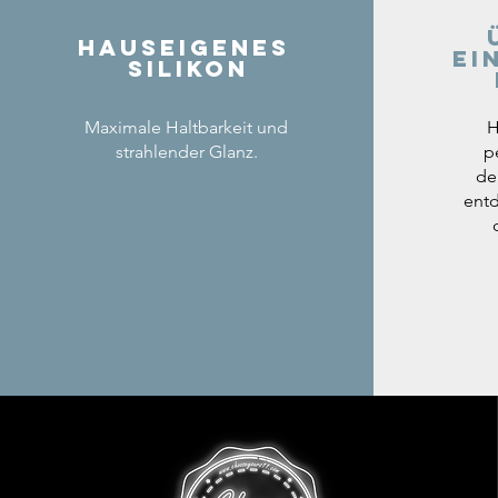
Hauseigenes
ei
Silikon
Maximale Haltbarkeit und
H
strahlender Glanz.
p
de
entd