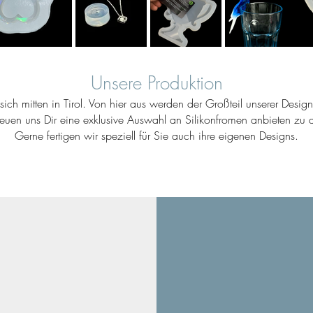
Unsere Produktion
ich mitten in Tirol. Von hier aus werden der Großteil unserer Desig
reuen uns Dir eine exklusive Auswahl an Silikonfromen anbieten zu d
Gerne fertigen wir speziell für Sie auch ihre eigenen Designs.