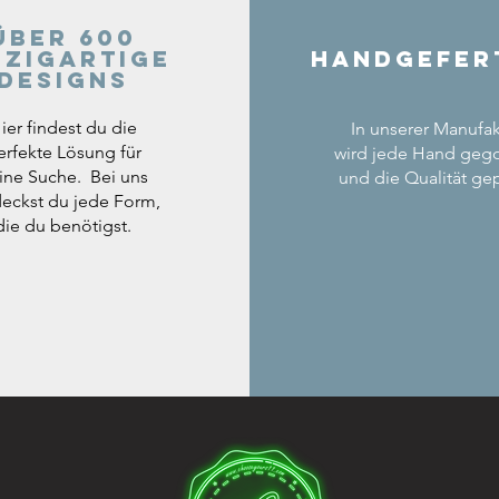
Über 600
nzigartige
Handgefer
Designs
ier findest du die
In unserer Manufak
erfekte Lösung für
wird jede Hand geg
ine Suche. Bei uns
und die Qualität gep
eckst du jede Form,
die du benötigst.