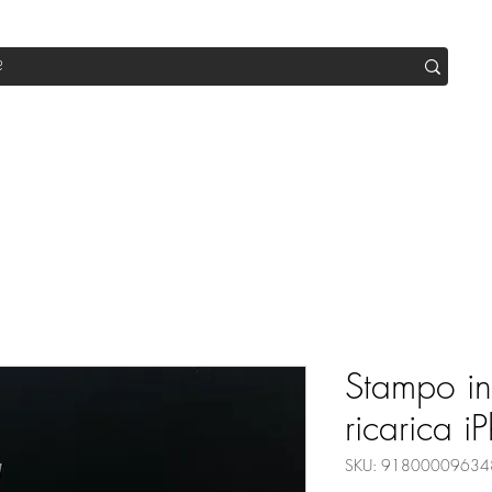
op
Sale
Abo Box
Blog
Werde Partner
Workshop
Stampo in 
ricarica i
SKU: 91800009634