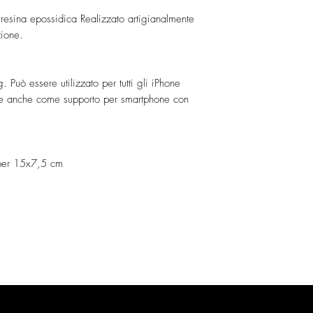
resina epossidica Realizzato artigianalmente
zione.
. Può essere utilizzato per tutti gli iPhone
bile anche come supporto per smartphone con
o per 15x7,5 cm