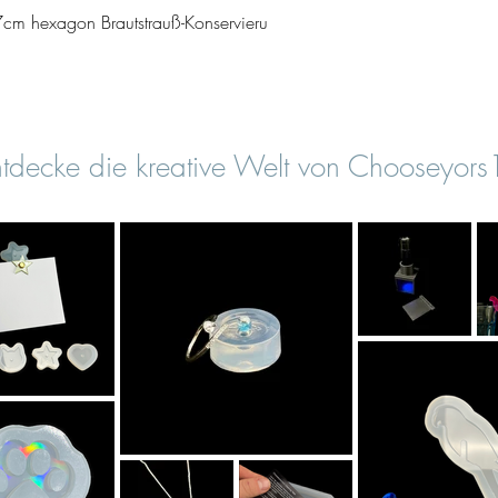
Vista rapida
cm hexagon Brautstrauß-Konservieru
tdecke die kreative Welt von Chooseyor