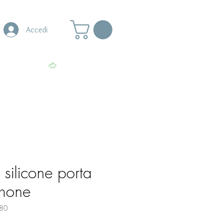
Accedi
s
More
Visualizza punti
silicone porta
Phone
80