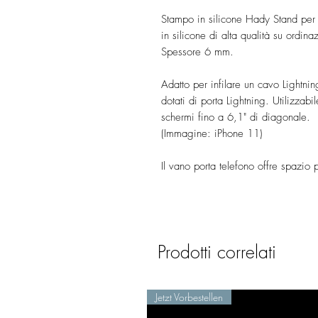
Stampo in silicone Hady Stand per 
in silicone di alta qualità su ordina
Spessore 6 mm.
Adatto per infilare un cavo Lightning
dotati di porta Lightning. Utilizza
schermi fino a 6,1" di diagonale.
(Immagine: iPhone 11)
Il vano porta telefono offre spazi
Prodotti correlati
Jetzt Vorbestellen