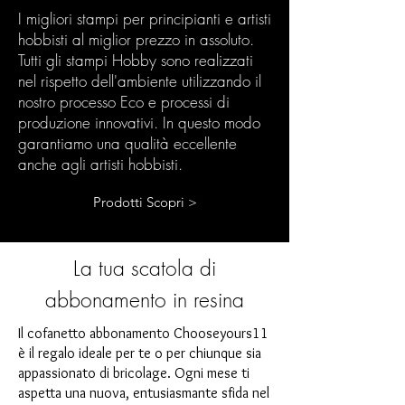
I migliori stampi per principianti e artisti
hobbisti al miglior prezzo in assoluto.
Tutti gli stampi Hobby sono realizzati
nel rispetto dell'ambiente utilizzando il
nostro processo Eco e processi di
produzione innovativi. In questo modo
garantiamo una qualità eccellente
anche agli artisti hobbisti.
Prodotti Scopri >
La tua scatola di
abbonamento in resina
Il cofanetto abbonamento Chooseyours11
è il regalo ideale per te o per chiunque sia
appassionato di bricolage. Ogni mese ti
aspetta una nuova, entusiasmante sfida nel