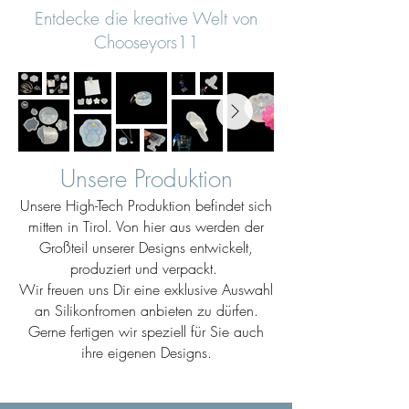
Entdecke die kreative Welt von
Chooseyors11
Unsere Produktion
Unsere High-Tech Produktion befindet sich
mitten in Tirol. Von hier aus werden der
Großteil unserer Designs entwickelt,
produziert und verpackt.
Wir freuen uns Dir eine exklusive Auswahl
an Silikonfromen anbieten zu dürfen.
Gerne fertigen wir speziell für Sie auch
ihre eigenen Designs.