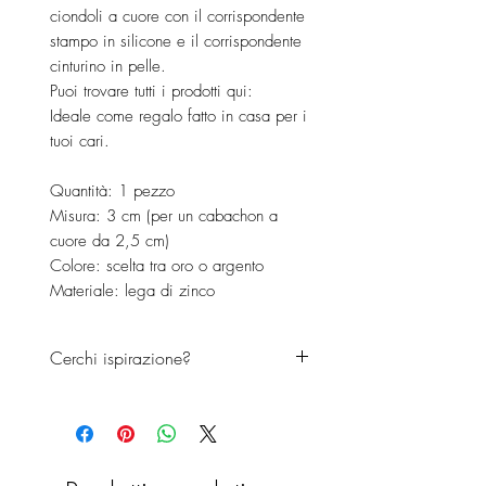
ciondoli a cuore con il corrispondente
stampo in silicone e il corrispondente
cinturino in pelle.
Puoi trovare tutti i prodotti qui:
Ideale come regalo fatto in casa per i
tuoi cari.
Quantità: 1 pezzo
Misura: 3 cm (per un cabachon a
cuore da 2,5 cm)
Colore: scelta tra oro o argento
Materiale: lega di zinco
Cerchi ispirazione?
Guarda il video di Sonja Werners
Kreativmanufaktur per trarre
ispirazione su come potresti
implementare questo progetto.