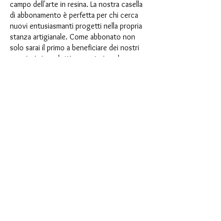
campo dell'arte in resina. La nostra casella
di abbonamento è perfetta per chi cerca
nuovi entusiasmanti progetti nella propria
stanza artigianale. Come abbonato non
solo sarai il primo a beneficiare dei nostri
nuovissimi prodotti, ma potrai anche
usufruire di uno sconto fino al 35%. I
nostri box di abbonamento sono adatti ai
principianti ambiziosi, ma non sono
destinati ai principianti assoluti.
È così semplice: scegli l'abbonamento
direttamente sotto questo testo oppure
scegli l'abbonamento annuale per 12 mesi
e ricevi gratuitamente il nostro piccolo
calendario dell'Avvento. Una volta
completato l'abbonamento, potrai
annullarlo mensilmente. Una volta
effettuato l'ordine, riceverai una volta al
mese la nostra ultima casella di
abbonamento, che ha un nuovo