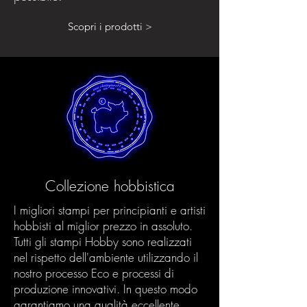
Scopri i prodotti >
Collezione hobbistica
I migliori stampi per principianti e artisti
hobbisti al miglior prezzo in assoluto.
Tutti gli stampi Hobby sono realizzati
nel rispetto dell'ambiente utilizzando il
nostro processo Eco e processi di
produzione innovativi. In questo modo
garantiamo una qualità eccellente