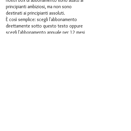
nostri box di abbonamento sono adatti ai
principianti ambiziosi, ma non sono
destinati ai principianti assoluti.
È così semplice: scegli l'abbonamento
direttamente sotto questo testo oppure
scegli l'abbonamento annuale per 12 mesi
e ricevi gratuitamente il nostro piccolo
calendario dell'Avvento. Una volta
completato l'abbonamento, potrai
annullarlo mensilmente. Una volta
effettuato l'ordine, riceverai una volta al
mese la nostra ultima casella di
abbonamento, che ha un nuovo
entusiasmante motto ogni mese e offre
una nuova sfida. Che si tratti di nuovi
entusiasmanti stampi in silicone con effetti
speciali o di materiali innovativi come
porcellana finta, resina UV o vernici, ogni
mese vi aspetta un'avventura creativa. Hai
mai fatto uno shaker? Questa scatola non
è per procrastinatori, perché ogni mese