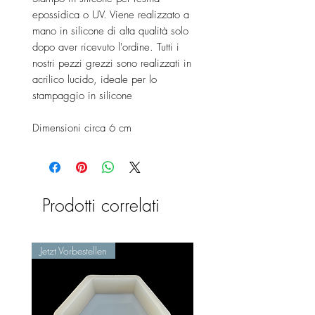
epossidica o UV. Viene realizzato a
mano in silicone di alta qualità solo
dopo aver ricevuto l'ordine. Tutti i
nostri pezzi grezzi sono realizzati in
acrilico lucido, ideale per lo
stampaggio in silicone
Dimensioni circa 6 cm
Prodotti correlati
Jetzt Vorbestellen