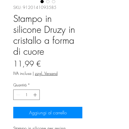
SKU: 9120141093585
Stampo in
silicone Druzy in
cristallo a forma
di cuore
Prezzo
11,99 €
IVA inclusa
|
zzgl. Versand
Quantità
*
Aggiungi al carrello
Stampo in silicone per resina