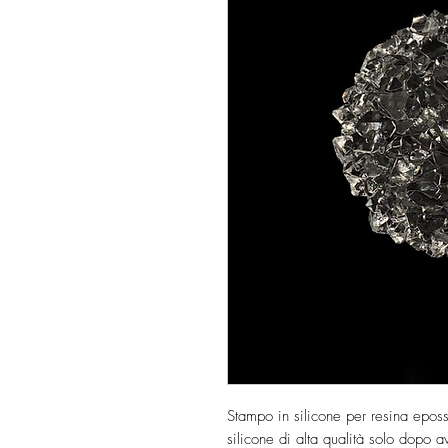
Stampo in silicone per resina epos
silicone di alta qualità solo dopo ave