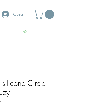
Accedi
s
More
Visualizza punti
silicone Circle
ruzy
84