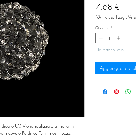
Prez
7,68 €
IVA inclusa
|
zzgl. Ver
Quantità
*
Ne restano solo: 5
Aggiungi al carrel
sidica o UV. Viene realizzato a mano in
r ricevuto l'ordine. Tutti i nostri pezzi