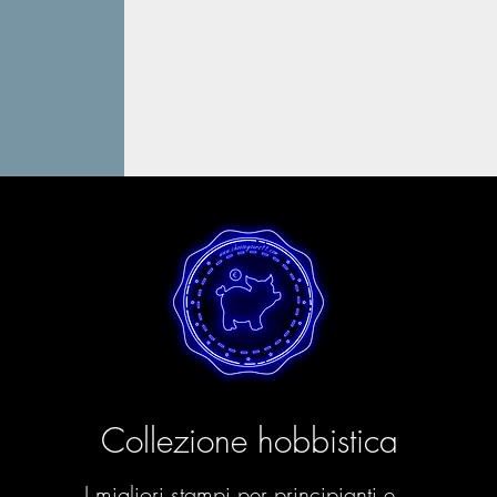
Collezione hobbistica
I migliori stampi per principianti e