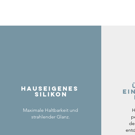
Hauseigenes
ei
Silikon
Maximale Haltbarkeit und
H
strahlender Glanz.
p
de
entd