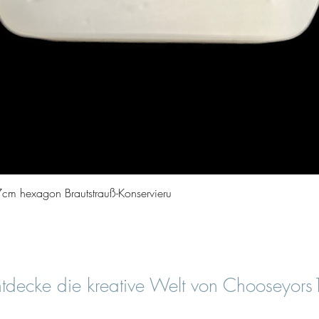
Vista rapida
cm hexagon Brautstrauß-Konservieru
tdecke die kreative Welt von Chooseyor