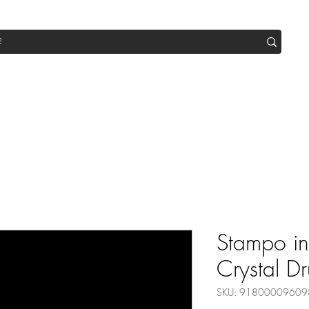
op
Sale
Abo Box
Blog
Werde Partner
Workshop
Stampo in 
Crystal D
SKU: 91800009609