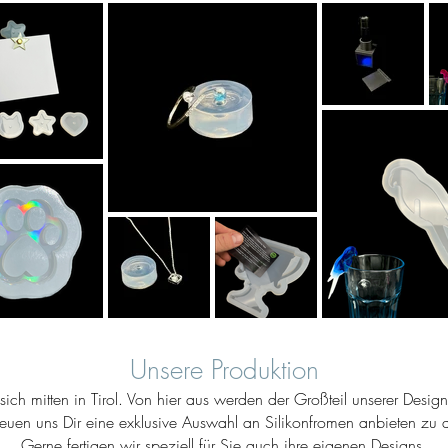
Unsere Produktion
ich mitten in Tirol. Von hier aus werden der Großteil unserer Desig
reuen uns Dir eine exklusive Auswahl an Silikonfromen anbieten zu d
Gerne fertigen wir speziell für Sie auch ihre eigenen Designs.