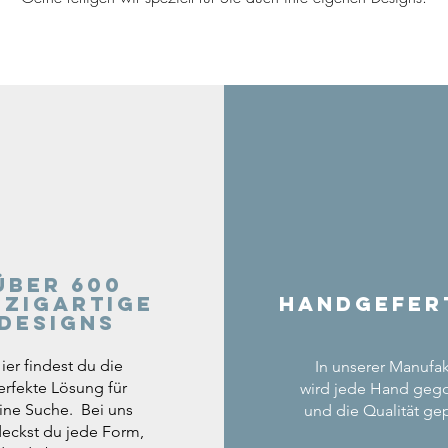
Über 600
nzigartige
Handgefer
Designs
ier findest du die
In unserer Manufak
erfekte Lösung für
wird jede Hand geg
ine Suche. Bei uns
und die Qualität gep
eckst du jede Form,