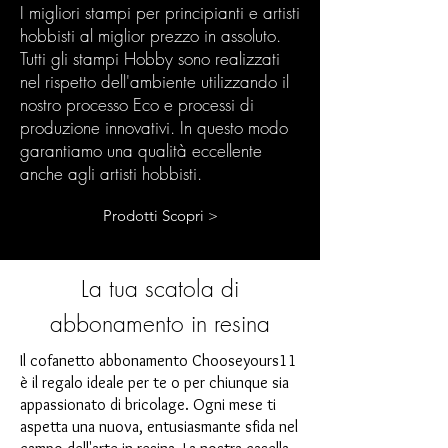
I migliori stampi per principianti e artisti
hobbisti al miglior prezzo in assoluto.
Tutti gli stampi Hobby sono realizzati
nel rispetto dell'ambiente utilizzando il
nostro processo Eco e processi di
produzione innovativi. In questo modo
garantiamo una qualità eccellente
anche agli artisti hobbisti.
Prodotti Scopri >
La tua scatola di
abbonamento in resina
Il cofanetto abbonamento Chooseyours11
è il regalo ideale per te o per chiunque sia
appassionato di bricolage. Ogni mese ti
aspetta una nuova, entusiasmante sfida nel