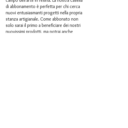
campo dell'arte in resina. La nostra casella
di abbonamento è perfetta per chi cerca
nuovi entusiasmanti progetti nella propria
stanza artigianale. Come abbonato non
solo sarai il primo a beneficiare dei nostri
nuovissimi prodotti, ma potrai anche
usufruire di uno sconto fino al 35%. I
nostri box di abbonamento sono adatti ai
principianti ambiziosi, ma non sono
destinati ai principianti assoluti.
È così semplice: scegli l'abbonamento
direttamente sotto questo testo oppure
scegli l'abbonamento annuale per 12 mesi
e ricevi gratuitamente il nostro piccolo
calendario dell'Avvento. Una volta
completato l'abbonamento, potrai
annullarlo mensilmente. Una volta
effettuato l'ordine, riceverai una volta al
mese la nostra ultima casella di
abbonamento, che ha un nuovo
entusiasmante motto ogni mese e offre