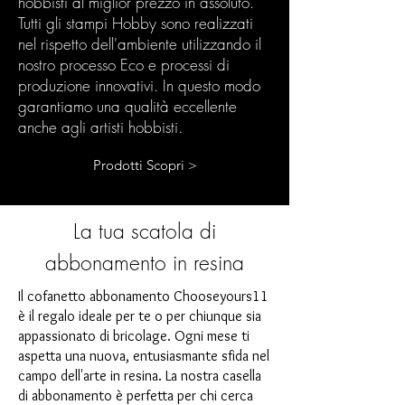
hobbisti al miglior prezzo in assoluto.
Tutti gli stampi Hobby sono realizzati
nel rispetto dell'ambiente utilizzando il
nostro processo Eco e processi di
produzione innovativi. In questo modo
garantiamo una qualità eccellente
anche agli artisti hobbisti.
Prodotti Scopri >
La tua scatola di
abbonamento in resina
Il cofanetto abbonamento Chooseyours11
è il regalo ideale per te o per chiunque sia
appassionato di bricolage. Ogni mese ti
aspetta una nuova, entusiasmante sfida nel
campo dell'arte in resina. La nostra casella
di abbonamento è perfetta per chi cerca