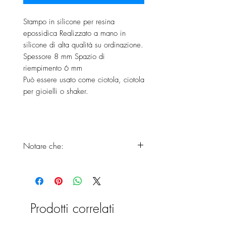
Stampo in silicone per resina
epossidica Realizzato a mano in
silicone di alta qualità su ordinazione.
Spessore 8 mm Spazio di
riempimento 6 mm
Può essere usato come ciotola, ciotola
per gioielli o shaker.
Notare che:
Nota: a causa della superficie
lucida dello stampo in silicone, per
motivi di produzione si può vedere
un piccolo anello sul lato del pezzo
Prodotti correlati
finito. Ciò è particolarmente facile
da notare nei getti non trasparenti.