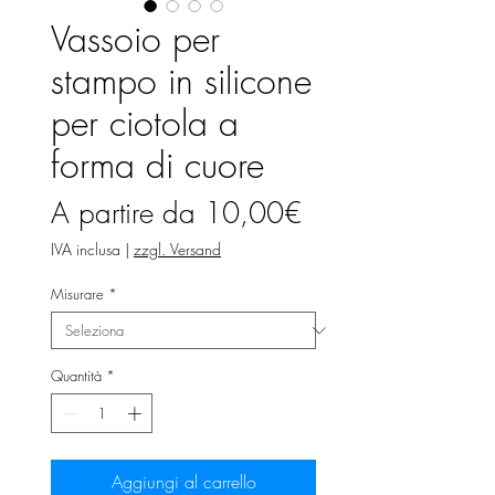
Vassoio per
stampo in silicone
per ciotola a
forma di cuore
Prezzo
A partire da
10,00€
scontato
IVA inclusa
|
zzgl. Versand
Misurare
*
Quantità
*
Aggiungi al carrello