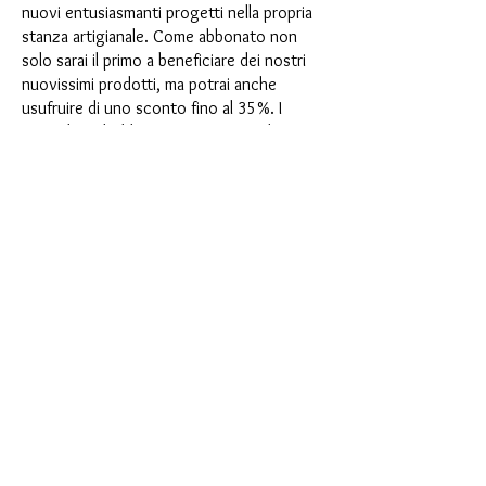
nuovi entusiasmanti progetti nella propria
stanza artigianale. Come abbonato non
solo sarai il primo a beneficiare dei nostri
nuovissimi prodotti, ma potrai anche
usufruire di uno sconto fino al 35%. I
nostri box di abbonamento sono adatti ai
principianti ambiziosi, ma non sono
destinati ai principianti assoluti.
È così semplice: scegli l'abbonamento
direttamente sotto questo testo oppure
scegli l'abbonamento annuale per 12 mesi
e ricevi gratuitamente il nostro piccolo
calendario dell'Avvento. Una volta
completato l'abbonamento, potrai
annullarlo mensilmente. Una volta
effettuato l'ordine, riceverai una volta al
mese la nostra ultima casella di
abbonamento, che ha un nuovo
entusiasmante motto ogni mese e offre
una nuova sfida. Che si tratti di nuovi