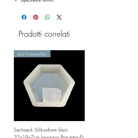
Prodotti correlati
Jetzt Vorbestellen
Sechseck Silikonform klein
Geschenk Stecker 10cm 
22x19x7cm hexagon Brautstrauß-
Prezzo