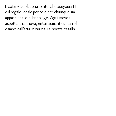
Il cofanetto abbonamento Chooseyours11
è il regalo ideale per te o per chiunque sia
appassionato di bricolage. Ogni mese ti
aspetta una nuova, entusiasmante sfida nel
campo dell'arte in resina. La nostra casella
di abbonamento è perfetta per chi cerca
nuovi entusiasmanti progetti nella propria
stanza artigianale. Come abbonato non
solo sarai il primo a beneficiare dei nostri
nuovissimi prodotti, ma potrai anche
usufruire di uno sconto fino al 35%. I
nostri box di abbonamento sono adatti ai
principianti ambiziosi, ma non sono
destinati ai principianti assoluti.
È così semplice: scegli l'abbonamento
direttamente sotto questo testo oppure
scegli l'abbonamento annuale per 12 mesi
e ricevi gratuitamente il nostro piccolo
calendario dell'Avvento. Una volta
completato l'abbonamento, potrai