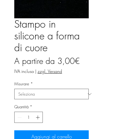
Stampo in
silicone a forma
di cuore
Prezzo
A partire da
3,00€
scontato
IVA inclusa
|
zzgl. Versand
Misurare
*
Quantità
*
Aggiungi al carrello