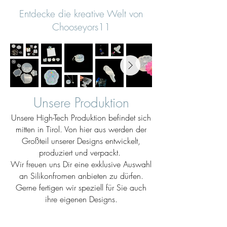
Entdecke die kreative Welt von
Chooseyors11
Unsere Produktion
Unsere High-Tech Produktion befindet sich
mitten in Tirol. Von hier aus werden der
Großteil unserer Designs entwickelt,
produziert und verpackt.
Wir freuen uns Dir eine exklusive Auswahl
an Silikonfromen anbieten zu dürfen.
Gerne fertigen wir speziell für Sie auch
ihre eigenen Designs.