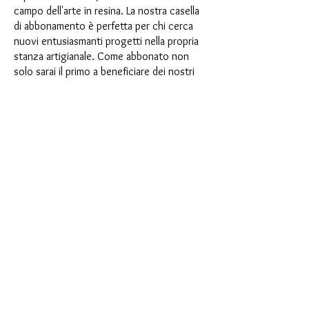
campo dell'arte in resina. La nostra casella
di abbonamento è perfetta per chi cerca
nuovi entusiasmanti progetti nella propria
stanza artigianale. Come abbonato non
solo sarai il primo a beneficiare dei nostri
nuovissimi prodotti, ma potrai anche
usufruire di uno sconto fino al 35%. I
nostri box di abbonamento sono adatti ai
principianti ambiziosi, ma non sono
destinati ai principianti assoluti.
È così semplice: scegli l'abbonamento
direttamente sotto questo testo oppure
scegli l'abbonamento annuale per 12 mesi
e ricevi gratuitamente il nostro piccolo
calendario dell'Avvento. Una volta
completato l'abbonamento, potrai
annullarlo mensilmente. Una volta
effettuato l'ordine, riceverai una volta al
mese la nostra ultima casella di
abbonamento, che ha un nuovo