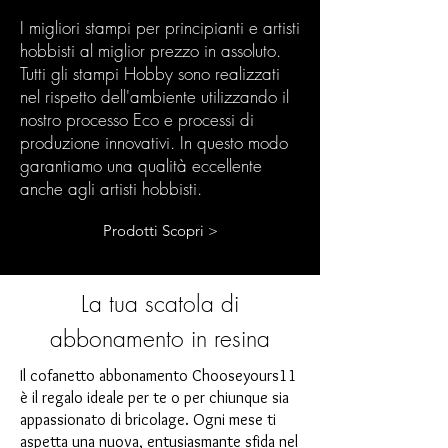
I migliori stampi per principianti e artisti
hobbisti al miglior prezzo in assoluto.
Tutti gli stampi Hobby sono realizzati
nel rispetto dell'ambiente utilizzando il
nostro processo Eco e processi di
produzione innovativi. In questo modo
garantiamo una qualità eccellente
anche agli artisti hobbisti.
Prodotti Scopri >
La tua scatola di
abbonamento in resina
Il cofanetto abbonamento Chooseyours11
è il regalo ideale per te o per chiunque sia
appassionato di bricolage. Ogni mese ti
aspetta una nuova, entusiasmante sfida nel