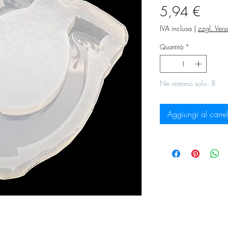
Prez
5,94 €
IVA inclusa
|
zzgl. Ver
Quantità
*
Ne restano solo: 8
Aggiungi al carrel