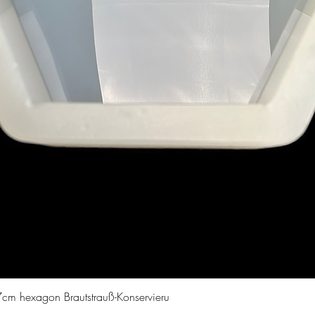
Vista rapida
cm hexagon Brautstrauß-Konservieru