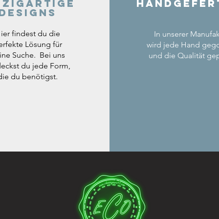
nzigartige
Handgefer
Designs
ier findest du die
In unserer Manufak
erfekte Lösung für
wird jede Hand geg
ine Suche. Bei uns
und die Qualität gep
eckst du jede Form,
die du benötigst.