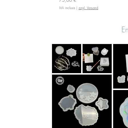
IVA inclusa
|
zzgl. Versand
En