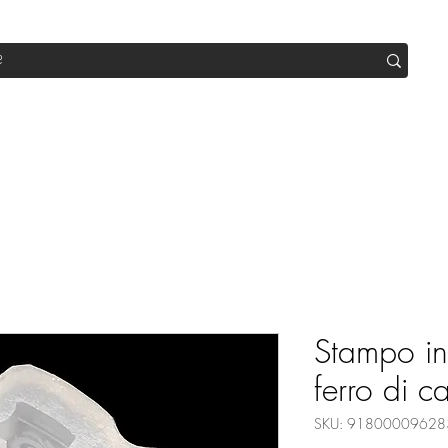
op
Sale
Abo Box
Blog
Werde Partner
Workshop
Stampo in 
ferro di c
SKU: 91800009628