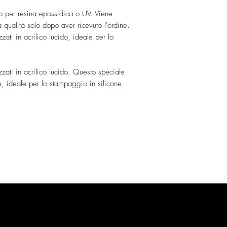
lo per resina epossidica o UV. Viene
a qualità solo dopo aver ricevuto l'ordine.
zzati in acrilico lucido, ideale per lo
izzati in acrilico lucido. Questo speciale
te, ideale per lo stampaggio in silicone.