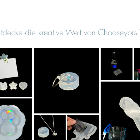
tdecke die kreative Welt von Chooseyor