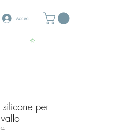
Accedi
s
More
Visualizza punti
silicone per
avallo
34