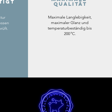
tigt
Qualität
Maximale Langlebigkeit,
tur
maximaler Glanz und
ossen
temperaturbeständig bis
rüft.
200 °C.