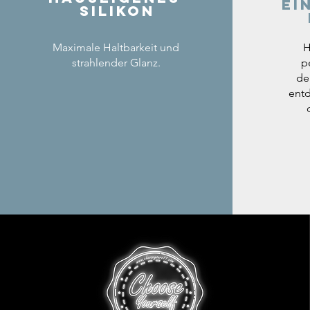
ei
Silikon
Maximale Haltbarkeit und
H
strahlender Glanz.
p
de
entd