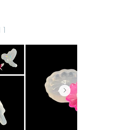
IVA inclusa
|
zzgl. Versand
s11