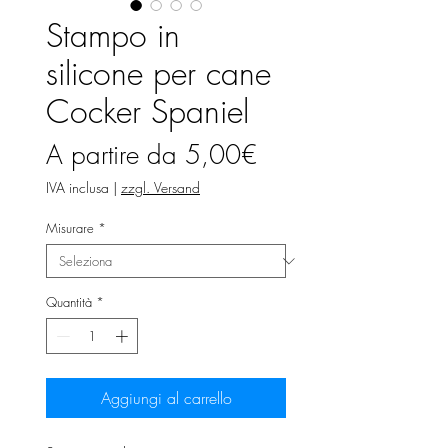
Stampo in
silicone per cane
Cocker Spaniel
Prezzo
A partire da
5,00€
scontato
IVA inclusa
|
zzgl. Versand
Misurare
*
Quantità
*
Aggiungi al carrello