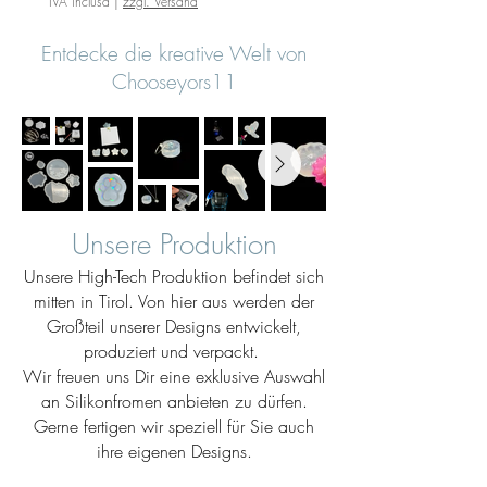
IVA inclusa
|
zzgl. Versand
Entdecke die kreative Welt von
Chooseyors11
Unsere Produktion
Unsere High-Tech Produktion befindet sich
mitten in Tirol. Von hier aus werden der
Großteil unserer Designs entwickelt,
produziert und verpackt.
Wir freuen uns Dir eine exklusive Auswahl
an Silikonfromen anbieten zu dürfen.
Gerne fertigen wir speziell für Sie auch
ihre eigenen Designs.