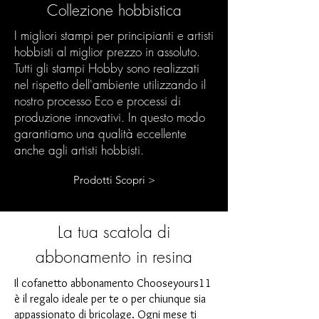
Collezione hobbistica
I migliori stampi per principianti e artisti
hobbisti al miglior prezzo in assoluto.
Tutti gli stampi Hobby sono realizzati
nel rispetto dell'ambiente utilizzando il
nostro processo Eco e processi di
produzione innovativi. In questo modo
garantiamo una qualità eccellente
anche agli artisti hobbisti.
Prodotti Scopri >
La tua scatola di
abbonamento in resina
Il cofanetto abbonamento Chooseyours11
è il regalo ideale per te o per chiunque sia
appassionato di bricolage. Ogni mese ti