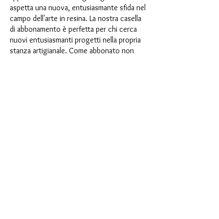
aspetta una nuova, entusiasmante sfida nel
campo dell'arte in resina. La nostra casella
di abbonamento è perfetta per chi cerca
nuovi entusiasmanti progetti nella propria
stanza artigianale. Come abbonato non
solo sarai il primo a beneficiare dei nostri
nuovissimi prodotti, ma potrai anche
usufruire di uno sconto fino al 35%. I
nostri box di abbonamento sono adatti ai
principianti ambiziosi, ma non sono
destinati ai principianti assoluti.
È così semplice: scegli l'abbonamento
direttamente sotto questo testo oppure
scegli l'abbonamento annuale per 12 mesi
e ricevi gratuitamente il nostro piccolo
calendario dell'Avvento. Una volta
completato l'abbonamento, potrai
annullarlo mensilmente. Una volta
effettuato l'ordine, riceverai una volta al
mese la nostra ultima casella di