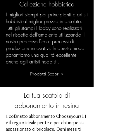
Collezione hobbistica
I migliori stampi per principianti e artisti
hobbisti al miglior prezzo in assoluto.
Tutti gli stampi Hobby sono realizzati
nel rispetto dell'ambiente utilizzando il
nostro processo Eco e processi di
produzione innovativi. In questo modo
garantiamo una qualità eccellente
anche agli artisti hobbisti.
Prodotti Scopri >
La tua scatola di
abbonamento in resina
Il cofanetto abbonamento Chooseyours11
è il regalo ideale per te o per chiunque sia
appassionato di bricolage. Ogni mese ti