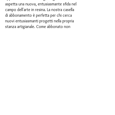
aspetta una nuova, entusiasmante sfida nel
campo dell'arte in resina. La nostra casella
di abbonamento è perfetta per chi cerca
nuovi entusiasmanti progetti nella propria
stanza artigianale. Come abbonato non
solo sarai il primo a beneficiare dei nostri
nuovissimi prodotti, ma potrai anche
usufruire di uno sconto fino al 35%. I
nostri box di abbonamento sono adatti ai
principianti ambiziosi, ma non sono
destinati ai principianti assoluti.
È così semplice: scegli l'abbonamento
direttamente sotto questo testo oppure
scegli l'abbonamento annuale per 12 mesi
e ricevi gratuitamente il nostro piccolo
calendario dell'Avvento. Una volta
completato l'abbonamento, potrai
annullarlo mensilmente. Una volta
effettuato l'ordine, riceverai una volta al
mese la nostra ultima casella di