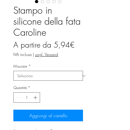
Stampo in
silicone della fata
Caroline
Prezzo
A partire da
5,94€
scontato
IVA inclusa
|
zzgl. Versand
Misurare
*
Quantità
*
Aggiungi al carrello