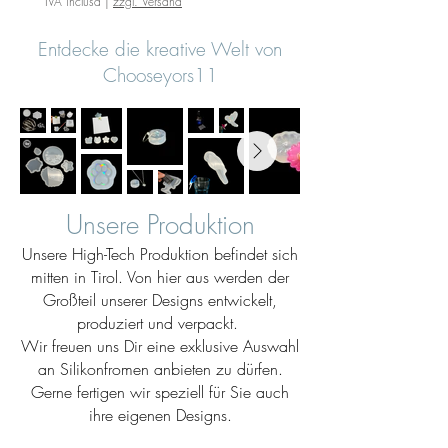
IVA inclusa
|
zzgl. Versand
Entdecke die kreative Welt von
Chooseyors11
Unsere Produktion
Unsere High-Tech Produktion befindet sich
mitten in Tirol. Von hier aus werden der
Großteil unserer Designs entwickelt,
produziert und verpackt.
Wir freuen uns Dir eine exklusive Auswahl
an Silikonfromen anbieten zu dürfen.
Gerne fertigen wir speziell für Sie auch
ihre eigenen Designs.