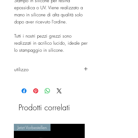
Stampo in silicone per resina
epossidica o UV. Viene realizzato a
mano in silicone di alta qualità solo
dopo aver ricevuto l'ordine.
Tutti i nostri pezzi grezzi sono
realizzati in acrilico lucido, ideale per
lo stampaggio in silicone.
utilizzo
Lei
può modellare l'agitatore sia
come agitatore per finestre che
come agitatore normale.
Prodotti correlati
Jetzt Vorbestellen