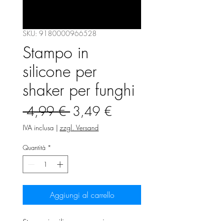
SKU: 9180000966528
Stampo in
silicone per
shaker per funghi
Prezzo
Prezzo
 4,99 € 
3,49 €
regolare
scontato
IVA inclusa
|
zzgl. Versand
Quantità
*
Aggiungi al carrello