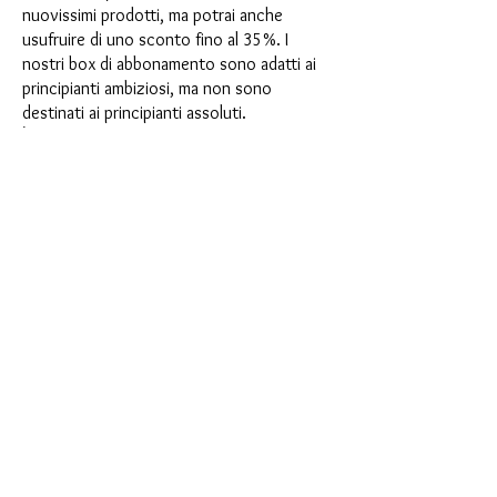
nuovissimi prodotti, ma potrai anche
usufruire di uno sconto fino al 35%. I
nostri box di abbonamento sono adatti ai
principianti ambiziosi, ma non sono
destinati ai principianti assoluti.
È così semplice: scegli l'abbonamento
direttamente sotto questo testo oppure
scegli l'abbonamento annuale per 12 mesi
e ricevi gratuitamente il nostro piccolo
calendario dell'Avvento. Una volta
completato l'abbonamento, potrai
annullarlo mensilmente. Una volta
effettuato l'ordine, riceverai una volta al
mese la nostra ultima casella di
abbonamento, che ha un nuovo
entusiasmante motto ogni mese e offre
una nuova sfida. Che si tratti di nuovi
entusiasmanti stampi in silicone con effetti
speciali o di materiali innovativi come
porcellana finta, resina UV o vernici, ogni