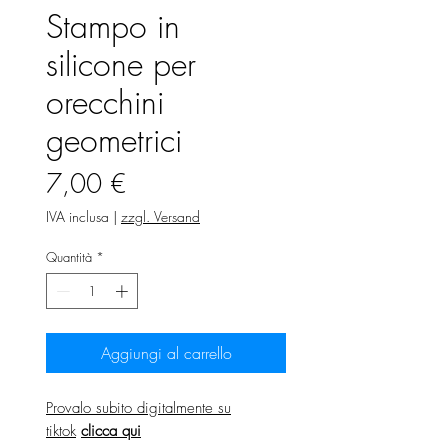
Stampo in
silicone per
orecchini
geometrici
Prezzo
7,00 €
IVA inclusa
|
zzgl. Versand
Quantità
*
Aggiungi al carrello
Provalo subito digitalmente su
tiktok
clicca qui