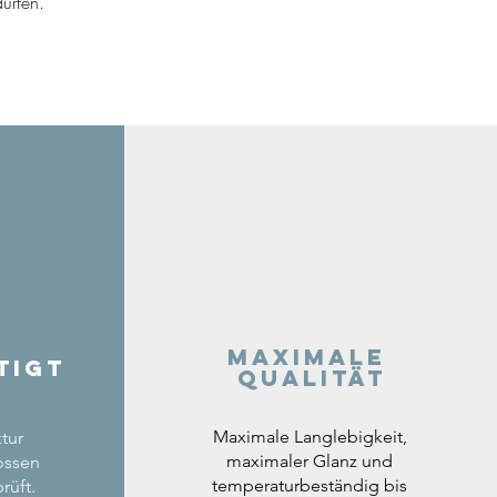
ürfen.
Maximale
tigt
Qualität
Maximale Langlebigkeit,
tur
maximaler Glanz und
ossen
temperaturbeständig bis
rüft.