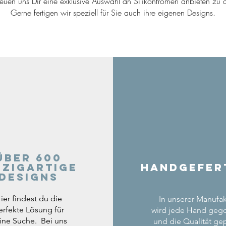
reuen uns Dir eine exklusive Auswahl an Silikonfromen anbieten zu d
Gerne fertigen wir speziell für Sie auch ihre eigenen Designs.
Über 600
nzigartige
Handgefer
Designs
ier findest du die
In unserer Manufak
erfekte Lösung für
wird jede Hand geg
ine Suche. Bei uns
und die Qualität gep