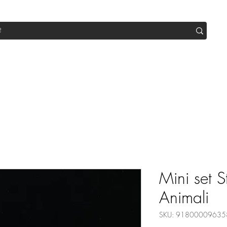
op
Sale
Abo Box
Blog
Werde Partner
Workshop
Mini set S
Animali
SKU: 91800009635