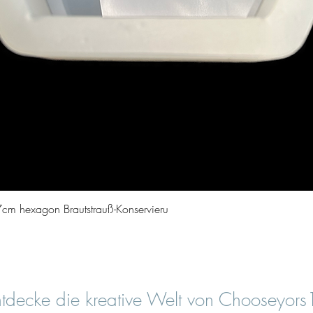
Vista rapida
cm hexagon Brautstrauß-Konservieru
tdecke die kreative Welt von Chooseyor