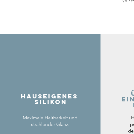
Wir f
Hauseigenes
ei
Silikon
Maximale Haltbarkeit und
H
strahlender Glanz.
p
de