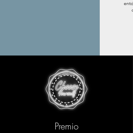
entd
Premio