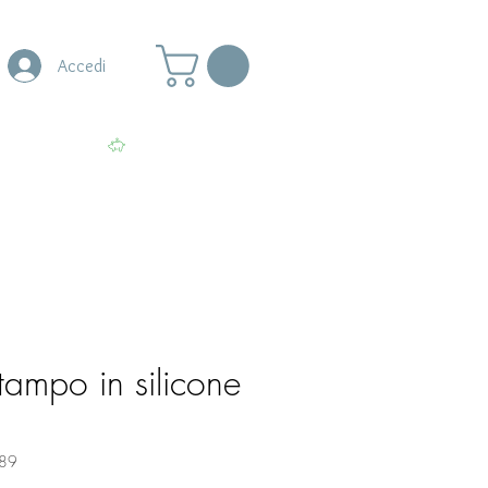
Accedi
s
More
Visualizza punti
tampo in silicone
89