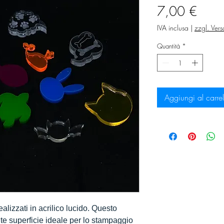
Prez
7,00 €
IVA inclusa
|
zzgl. Ver
Quantità
*
Aggiungi al carrel
ealizzati in acrilico lucido. Questo
nte superficie ideale per lo stampaggio