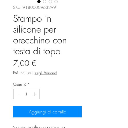
SKU: 9180000963299
Stampo in
silicone per
orecchino con
testa di topo
Prezzo
7,00 €
IVA inclusa
|
zzgl. Versand
Quantità
*
Aggiungi al carrello
Stampo in silicone per resina