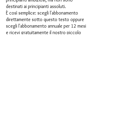
destinati ai principianti assoluti.
È così semplice: scegli l'abbonamento
direttamente sotto questo testo oppure
scegli l'abbonamento annuale per 12 mesi
e ricevi gratuitamente il nostro piccolo
calendario dell'Avvento. Una volta
completato l'abbonamento, potrai
annullarlo mensilmente. Una volta
effettuato l'ordine, riceverai una volta al
mese la nostra ultima casella di
abbonamento, che ha un nuovo
entusiasmante motto ogni mese e offre
una nuova sfida. Che si tratti di nuovi
entusiasmanti stampi in silicone con effetti
speciali o di materiali innovativi come
porcellana finta, resina UV o vernici, ogni
mese vi aspetta un'avventura creativa. Hai
mai fatto uno shaker? Questa scatola non
è per procrastinatori, perché ogni mese
riceverai una nuova sfida creativa che farà