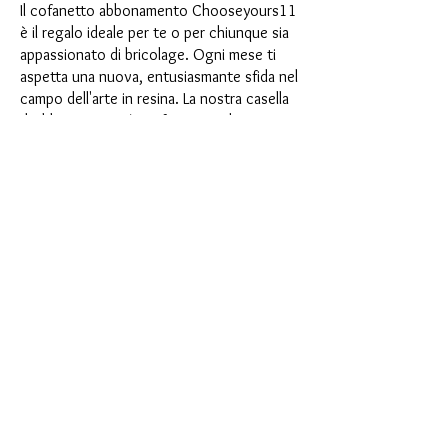
Il cofanetto abbonamento Chooseyours11
è il regalo ideale per te o per chiunque sia
appassionato di bricolage. Ogni mese ti
aspetta una nuova, entusiasmante sfida nel
campo dell'arte in resina. La nostra casella
di abbonamento è perfetta per chi cerca
nuovi entusiasmanti progetti nella propria
stanza artigianale. Come abbonato non
solo sarai il primo a beneficiare dei nostri
nuovissimi prodotti, ma potrai anche
usufruire di uno sconto fino al 35%. I
nostri box di abbonamento sono adatti ai
principianti ambiziosi, ma non sono
destinati ai principianti assoluti.
È così semplice: scegli l'abbonamento
direttamente sotto questo testo oppure
scegli l'abbonamento annuale per 12 mesi
e ricevi gratuitamente il nostro piccolo
calendario dell'Avvento. Una volta
completato l'abbonamento, potrai