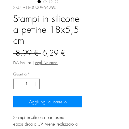
SKU: 9180000964296
Stampi in silicone
a pettine 18x5,5
cm
Prezzo
Prezzo
 8,99 € 
6,29 €
regolare
scontato
IVA inclusa
|
zzgl. Versand
Quantità
*
Aggiungi al carrello
Stampi in silicone per resina
epossidica o UV. Viene realizzato a