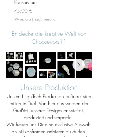
Konservieru
IVA inclusa
Prezzo
75,00 €
IVA inclusa
|
zzgl. Versand
Entdecke die kreative Welt von
Chooseyors11
Unsere Produktion
Unsere High-Tech Produktion befindet sich
mitten in Tirol. Von hier aus werden der
Großteil unserer Designs entwickelt,
produziert und verpackt.
Wir freuen uns Dir eine exklusive Auswahl
an Silikonfromen anbieten zu dürfen.