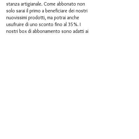
stanza artigianale. Come abbonato non
solo sarai il primo a beneficiare dei nostri
nuovissimi prodotti, ma potrai anche
usufruire di uno sconto fino al 35%. I
nostri box di abbonamento sono adatti ai
principianti ambiziosi, ma non sono
destinati ai principianti assoluti.
È così semplice: scegli l'abbonamento
direttamente sotto questo testo oppure
scegli l'abbonamento annuale per 12 mesi
e ricevi gratuitamente il nostro piccolo
calendario dell'Avvento. Una volta
completato l'abbonamento, potrai
annullarlo mensilmente. Una volta
effettuato l'ordine, riceverai una volta al
mese la nostra ultima casella di
abbonamento, che ha un nuovo
entusiasmante motto ogni mese e offre
una nuova sfida. Che si tratti di nuovi
entusiasmanti stampi in silicone con effetti