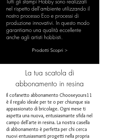
Tutti gli stampi Hobby sono realizzati
nel rispetto dell'ambiente utilizzando il
nostro processo Eco e processi di
produzione innovativi. In questo modo
garantiamo una qualità eccellente
anche agli artisti hobbisti.
Prodotti Scopri >
La tua scatola di
abbonamento in resina
Il cofanetto abbonamento Chooseyours11
è il regalo ideale per te o per chiunque sia
appassionato di bricolage. Ogni mese ti
aspetta una nuova, entusiasmante sfida nel
campo dell'arte in resina. La nostra casella
di abbonamento è perfetta per chi cerca
nuovi entusiasmanti progetti nella propria