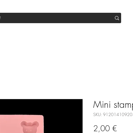
op
Sale
Abo Box
Blog
Werde Partner
Workshop
Mini sta
SKU: 91201410920
Prez
2,00 €