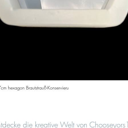
Vista rapida
cm hexagon Brautstrauß-Konservieru
tdecke die kreative Welt von Chooseyor