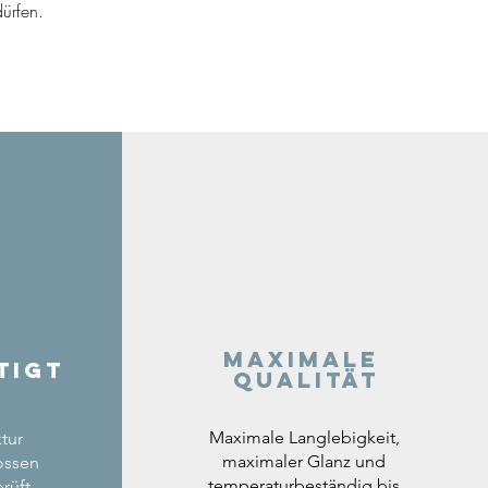
ürfen.
Maximale
tigt
Qualität
Maximale Langlebigkeit,
tur
maximaler Glanz und
ossen
temperaturbeständig bis
rüft.