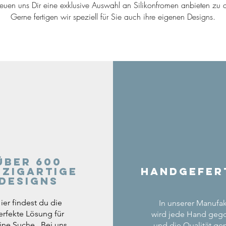
reuen uns Dir eine exklusive Auswahl an Silikonfromen anbieten zu d
Gerne fertigen wir speziell für Sie auch ihre eigenen Designs.
Über 600
nzigartige
Handgefer
Designs
ier findest du die
In unserer Manufak
erfekte Lösung für
wird jede Hand geg
ine Suche. Bei uns
und die Qualität gep