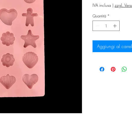
IVA inclusa
|
zzgl. Ver
Quantità
*
Aggiungi al carrel