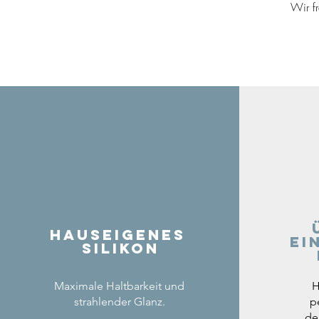
Wir f
Hauseigenes
ei
Silikon
Maximale Haltbarkeit und
H
strahlender Glanz.
p
de