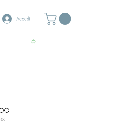
Accedi
s
More
Visualizza punti
mpo
38
zo