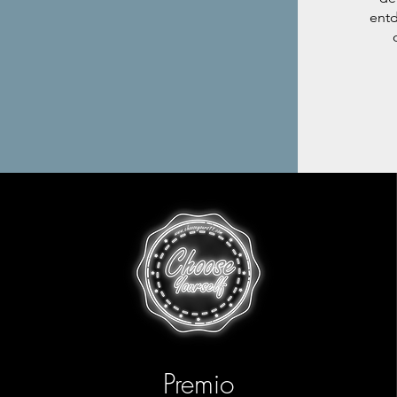
entd
Premio