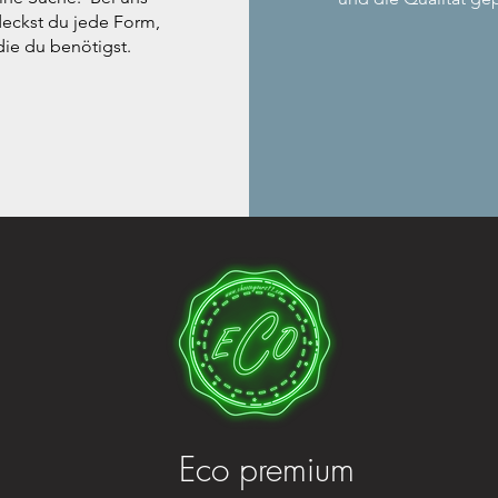
eckst du jede Form,
die du benötigst.
Eco premium