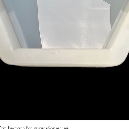
Vista rapida
cm hexagon Brautstrauß-Konservieru