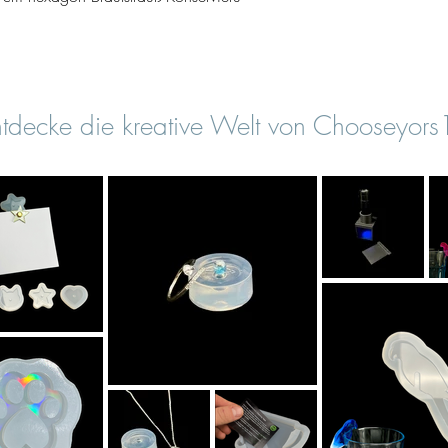
tdecke die kreative Welt von Chooseyor