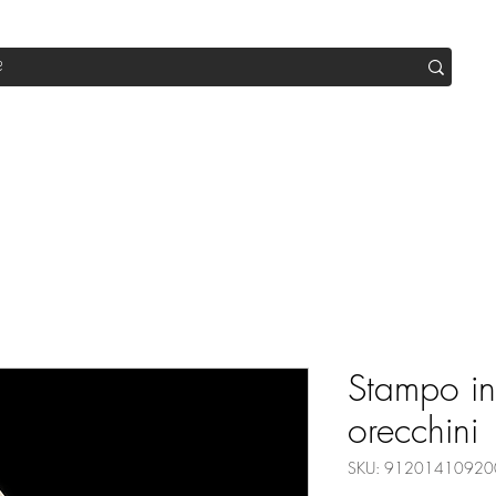
op
Sale
Abo Box
Blog
Werde Partner
Workshop
Stampo in 
orecchini
SKU: 91201410920