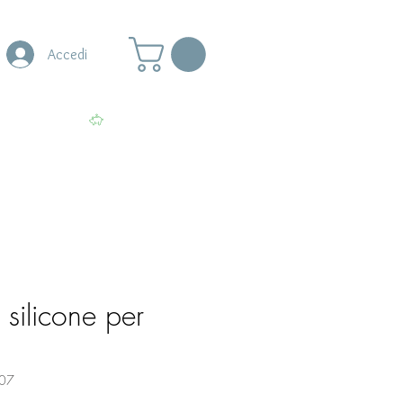
Accedi
s
More
Visualizza punti
silicone per
07