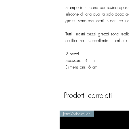
Stampo in silicone per resina epos
silicone di alta qualità solo dopo ave
grezzi sono realizzati in acrilico l
Tutti i nostri pezzi grezzi sono real
acrilico ha un'eccellente superficie
2 pezzi
Spessore: 3 mm
Dimensioni: 6 cm
Prodotti correlati
Jetzt Vorbestellen