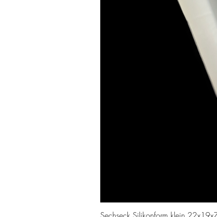
Sechseck Silikonform klein 22x19x7