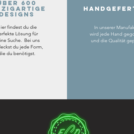
Über 600
nzigartige
Handgefer
Designs
ier findest du die
In unserer Manufak
erfekte Lösung für
wird jede Hand geg
ine Suche. Bei uns
und die Qualität gep
eckst du jede Form,
die du benötigst.