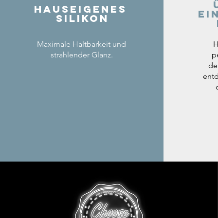
Hauseigenes
ei
Silikon
Maximale Haltbarkeit und
H
strahlender Glanz.
p
de
entd