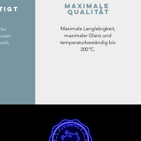
Maximale
tigt
Qualität
Maximale Langlebigkeit,
tur
maximaler Glanz und
ossen
temperaturbeständig bis
rüft.
200 °C.