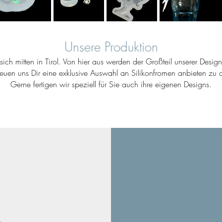
Unsere Produktion
ich mitten in Tirol. Von hier aus werden der Großteil unserer Desig
reuen uns Dir eine exklusive Auswahl an Silikonfromen anbieten zu d
Gerne fertigen wir speziell für Sie auch ihre eigenen Designs.