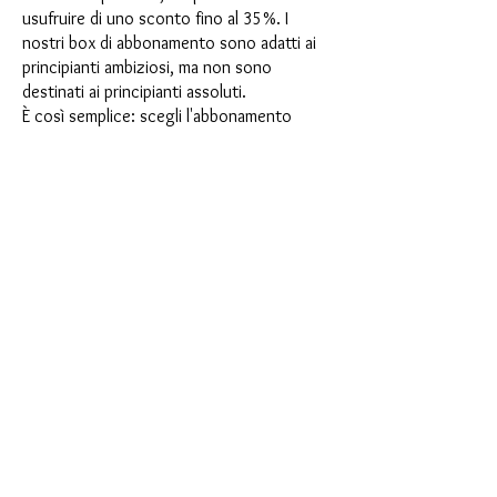
usufruire di uno sconto fino al 35%. I
nostri box di abbonamento sono adatti ai
principianti ambiziosi, ma non sono
destinati ai principianti assoluti.
È così semplice: scegli l'abbonamento
direttamente sotto questo testo oppure
scegli l'abbonamento annuale per 12 mesi
e ricevi gratuitamente il nostro piccolo
calendario dell'Avvento. Una volta
completato l'abbonamento, potrai
annullarlo mensilmente. Una volta
effettuato l'ordine, riceverai una volta al
mese la nostra ultima casella di
abbonamento, che ha un nuovo
entusiasmante motto ogni mese e offre
una nuova sfida. Che si tratti di nuovi
entusiasmanti stampi in silicone con effetti
speciali o di materiali innovativi come
porcellana finta, resina UV o vernici, ogni
mese vi aspetta un'avventura creativa. Hai