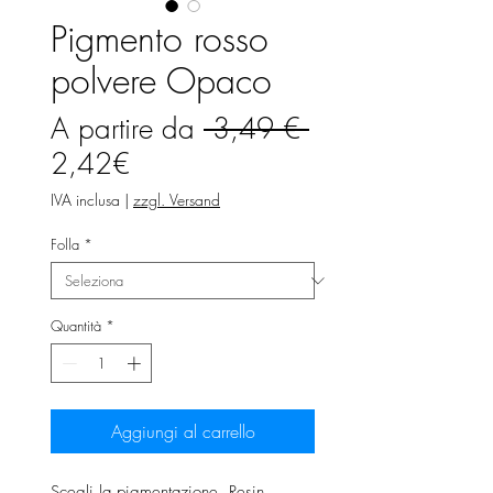
Pigmento rosso
polvere Opaco
Prezzo
A partire da
 3,49 € 
Prezzo
regolare
2,42€
scontato
IVA inclusa
|
zzgl. Versand
Folla
*
Quantità
*
Aggiungi al carrello
Scegli la pigmentazione. Resin