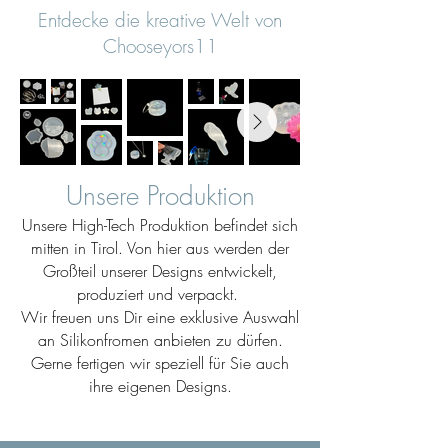
Entdecke die kreative Welt von
Chooseyors11
Unsere Produktion
Unsere High-Tech Produktion befindet sich
mitten in Tirol. Von hier aus werden der
Großteil unserer Designs entwickelt,
produziert und verpackt.
Wir freuen uns Dir eine exklusive Auswahl
an Silikonfromen anbieten zu dürfen.
Gerne fertigen wir speziell für Sie auch
ihre eigenen Designs.