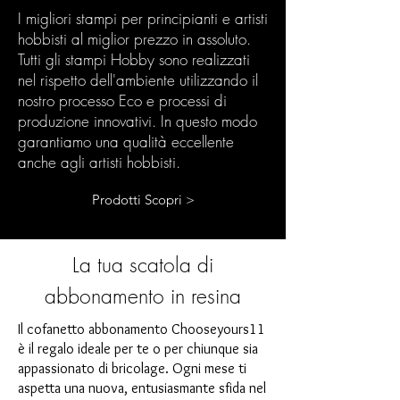
I migliori stampi per principianti e artisti
hobbisti al miglior prezzo in assoluto.
Tutti gli stampi Hobby sono realizzati
nel rispetto dell'ambiente utilizzando il
nostro processo Eco e processi di
produzione innovativi. In questo modo
garantiamo una qualità eccellente
anche agli artisti hobbisti.
Prodotti Scopri >
La tua scatola di
abbonamento in resina
Il cofanetto abbonamento Chooseyours11
è il regalo ideale per te o per chiunque sia
appassionato di bricolage. Ogni mese ti
aspetta una nuova, entusiasmante sfida nel