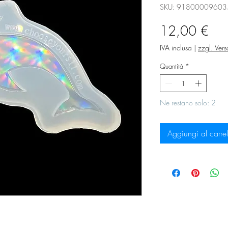
SKU: 91800009603
Pre
12,00 €
IVA inclusa
|
zzgl. Ver
Quantità
*
Ne restano solo: 2
Aggiungi al carrel