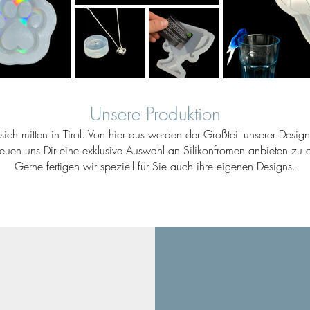
Unsere Produktion
ich mitten in Tirol. Von hier aus werden der Großteil unserer Desig
reuen uns Dir eine exklusive Auswahl an Silikonfromen anbieten zu d
Gerne fertigen wir speziell für Sie auch ihre eigenen Designs.