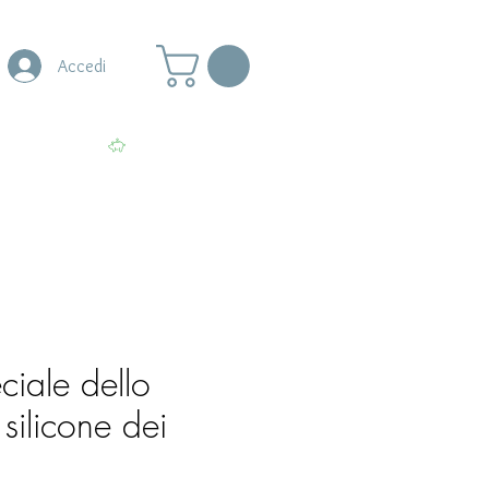
Accedi
s
More
Visualizza punti
eciale dello
silicone dei