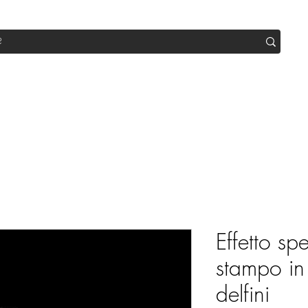
op
Sale
Abo Box
Blog
Werde Partner
Workshop
Effetto sp
stampo in 
delfini