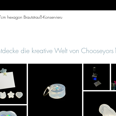
Vista rapida
cm hexagon Brautstrauß-Konservieru
tdecke die kreative Welt von Chooseyor