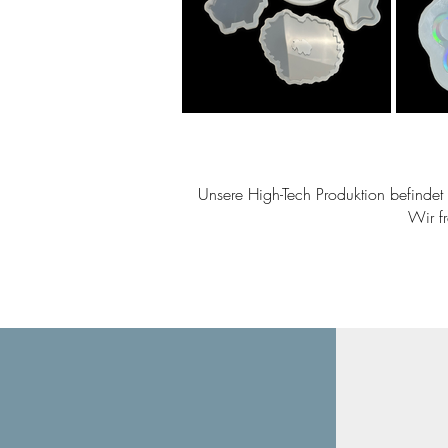
Unsere High-Tech Produktion befindet s
Wir f