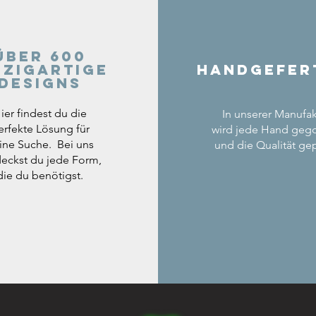
Über 600
nzigartige
Handgefer
Designs
ier findest du die
In unserer Manufak
erfekte Lösung für
wird jede Hand geg
ine Suche. Bei uns
und die Qualität gep
eckst du jede Form,
die du benötigst.