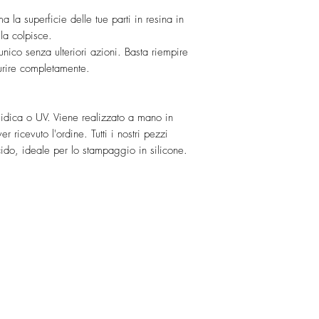
ma la superficie delle tue parti in resina in
 la colpisce.
nico senza ulteriori azioni. Basta riempire
durire completamente.
sidica o UV. Viene realizzato a mano in
r ricevuto l'ordine. Tutti i nostri pezzi
ucido, ideale per lo stampaggio in silicone.