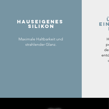
Hauseigenes
ei
Silikon
Maximale Haltbarkeit und
H
strahlender Glanz.
p
de
entd