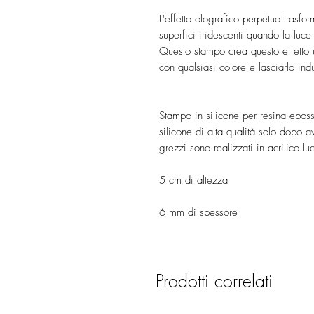
L'effetto olografico perpetuo trasfor
superfici iridescenti quando la luce
Questo stampo crea questo effetto u
con qualsiasi colore e lasciarlo in
Stampo in silicone per resina epos
silicone di alta qualità solo dopo ave
grezzi sono realizzati in acrilico l
5 cm di altezza
6 mm di spessore
Prodotti correlati