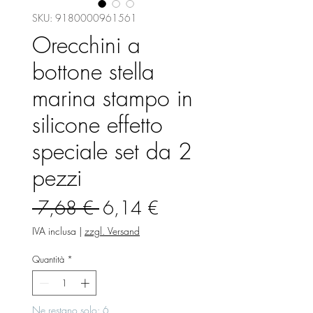
SKU: 9180000961561
Orecchini a
bottone stella
marina stampo in
silicone effetto
speciale set da 2
pezzi
Prezzo
Prezzo
 7,68 € 
6,14 €
regolare
scontato
IVA inclusa
|
zzgl. Versand
Quantità
*
Ne restano solo: 6