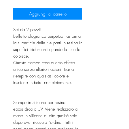
Aggiungi al carrello
Set da 2 pezzi!
L'effetto olografico perpetuo trasforma
la superficie delle tue parti in resina in
superfici iridescenti quando la luce la
colpisce.
Questo stampo crea questo effetto
unico senza ulteriori azioni. Basta
riempire con qualsiasi colore e
lasciarlo indurire completamente.
Stampo in silicone per resina
epossidica o UV. Viene realizzato a
mano in silicone di alta qualità solo
dopo aver ricevuto l'ordine. Tutti i
nostri pezzi grezzi sono realizzati in