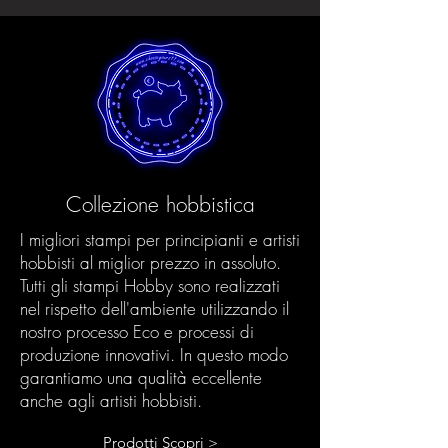
Collezione hobbistica
I migliori stampi per principianti e artisti
hobbisti al miglior prezzo in assoluto.
Tutti gli stampi Hobby sono realizzati
nel rispetto dell'ambiente utilizzando il
nostro processo Eco e processi di
produzione innovativi. In questo modo
garantiamo una qualità eccellente
anche agli artisti hobbisti.
Prodotti Scopri >