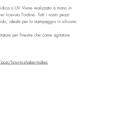
unisci i due compo
sidica o UV. Viene realizzato a mano in
preoccupare della c
r ricevuto l'ordine. Tutti i nostri pezzi
ucido, ideale per lo stampaggio in silicone.
tatore per finestre che come agitatore
ost/how-to-shaker-makes