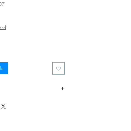
37
zo
sand
lo
'agitatore sia come agitatore
ome normale agitatore. Per
mento dei due pannelli, tutti i
vengono forniti con una
tacca la pellicola protettiva e