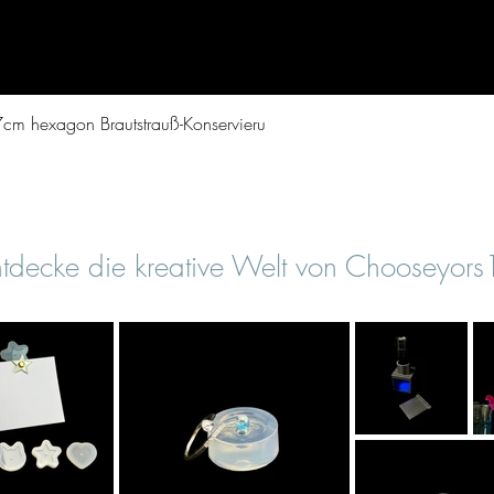
Vista rapida
cm hexagon Brautstrauß-Konservieru
tdecke die kreative Welt von Chooseyor