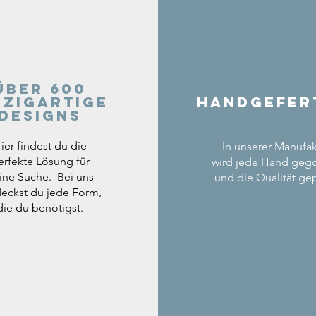
Über 600
nzigartige
Handgefer
Designs
ier findest du die
In unserer Manufak
erfekte Lösung für
wird jede Hand geg
ine Suche. Bei uns
und die Qualität gep
eckst du jede Form,
die du benötigst.