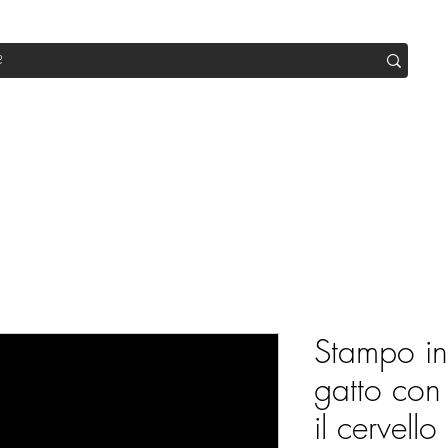
op
Sale
Abo Box
Blog
Werde Partner
Workshop
Stampo in 
gatto con
il cervello