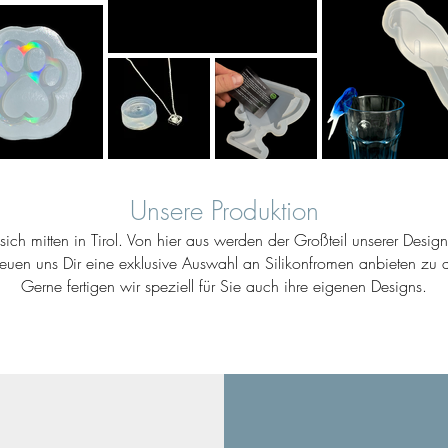
Unsere Produktion
ich mitten in Tirol. Von hier aus werden der Großteil unserer Desig
reuen uns Dir eine exklusive Auswahl an Silikonfromen anbieten zu d
Gerne fertigen wir speziell für Sie auch ihre eigenen Designs.