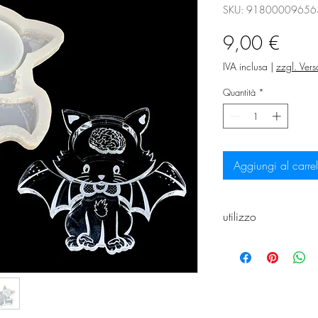
SKU: 91800009656
Prez
9,00 €
IVA inclusa
|
zzgl. Ver
Quantità
*
Aggiungi al carrel
utilizzo
Lei
può modellare l
per finestre che c
facilitare il collega
pannelli di design 
pellicola adesiva. S