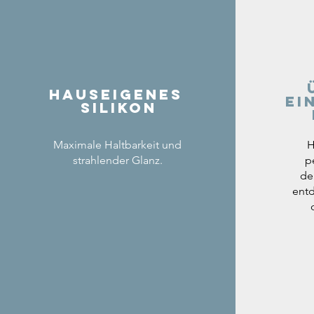
Hauseigenes
ei
Silikon
Maximale Haltbarkeit und
H
strahlender Glanz.
p
de
entd