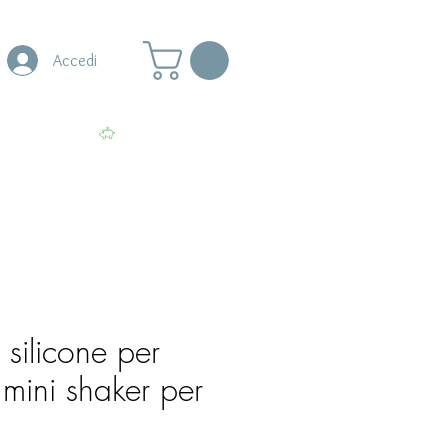
Accedi
s
More
Visualizza punti
silicone per
 mini shaker per