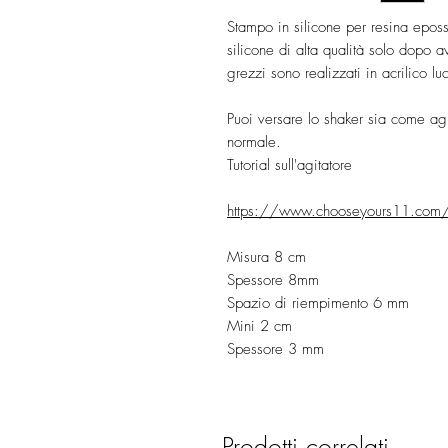
Stampo in silicone per resina epos
silicone di alta qualità solo dopo ave
grezzi sono realizzati in acrilico l
Puoi versare lo shaker sia come agi
normale.
Tutorial sull'agitatore
https://www.chooseyours11.com/p
Misura 8 cm
Spessore 8mm
Spazio di riempimento 6 mm
Mini 2 cm
Spessore 3 mm
Prodotti correlati