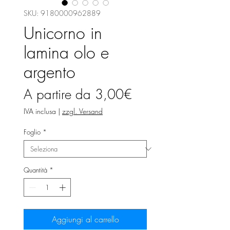
SKU: 9180000962889
Unicorno in
lamina olo e
argento
Prezzo
A partire da
3,00€
scontato
IVA inclusa
|
zzgl. Versand
Foglio
*
Quantità
*
Aggiungi al carrello