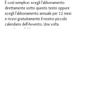
È così semplice: scegli l'abbonamento
direttamente sotto questo testo oppure
scegli l'abbonamento annuale per 12 mesi
e ricevi gratuitamente il nostro piccolo
calendario dell'Avvento. Una volta
completato l'abbonamento, potrai
annullarlo mensilmente. Una volta
effettuato l'ordine, riceverai una volta al
mese la nostra ultima casella di
abbonamento, che ha un nuovo
entusiasmante motto ogni mese e offre
una nuova sfida. Che si tratti di nuovi
entusiasmanti stampi in silicone con effetti
speciali o di materiali innovativi come
porcellana finta, resina UV o vernici, ogni
mese vi aspetta un'avventura creativa. Hai
mai fatto uno shaker? Questa scatola non
è per procrastinatori, perché ogni mese
riceverai una nuova sfida creativa che farà
battere più forte il tuo cuore da hobbista.