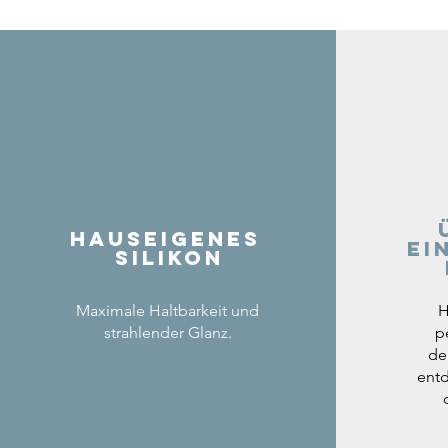
Hauseigenes
ei
Silikon
Maximale Haltbarkeit und
H
strahlender Glanz.
p
de
entd