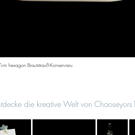
Vista rapida
cm hexagon Brautstrauß-Konservieru
tdecke die kreative Welt von Chooseyor