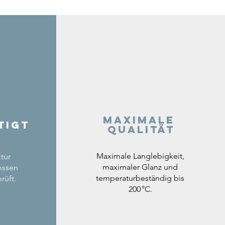
Maximale
tigt
Qualität
Maximale Langlebigkeit,
tur
maximaler Glanz und
ossen
temperaturbeständig bis
rüft.
200 °C.