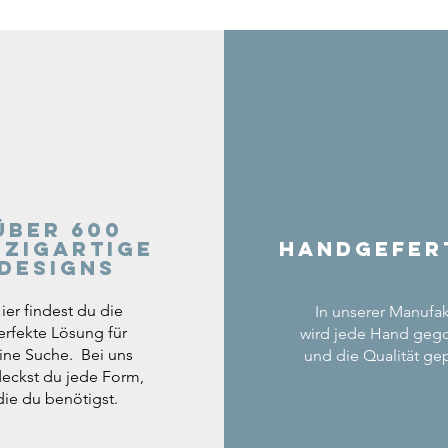
Über 600
nzigartige
Handgefer
Designs
ier findest du die
In unserer Manufak
erfekte Lösung für
wird jede Hand geg
ine Suche. Bei uns
und die Qualität gep
eckst du jede Form,
die du benötigst.