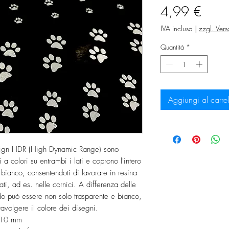
Prez
4,99 €
IVA inclusa
|
zzgl. Ver
Quantità
*
Aggiungi al carrel
esign HDR (High Dynamic Range) sono
 a colori su entrambi i lati e coprono l'intero
bianco, consentendoti di lavorare in resina
ati, ad es. nelle cornici. A differenza delle
ondo può essere non solo trasparente e bianco,
avolgere il colore dei disegni.
a 10 mm