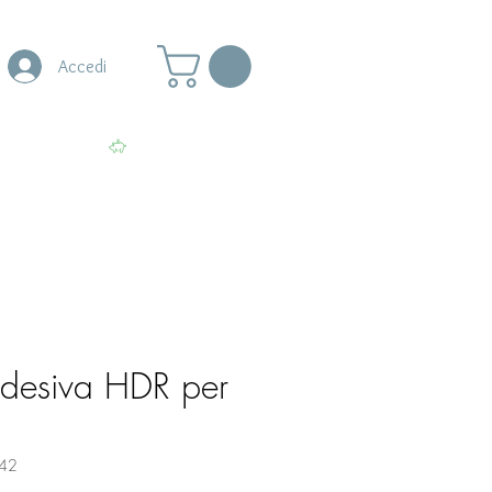
Accedi
s
More
Visualizza punti
 adesiva HDR per
42