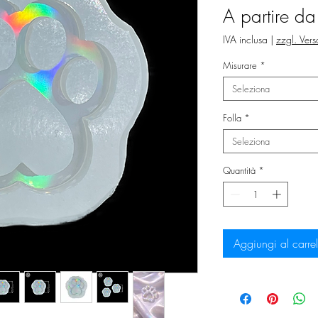
A partire d
IVA inclusa
|
zzgl. Ver
Misurare
*
Seleziona
Folla
*
Seleziona
Quantità
*
Aggiungi al carrel