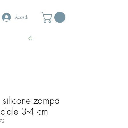
Accedi
s
More
Visualizza punti
 silicone zampa
eciale 3-4 cm
72