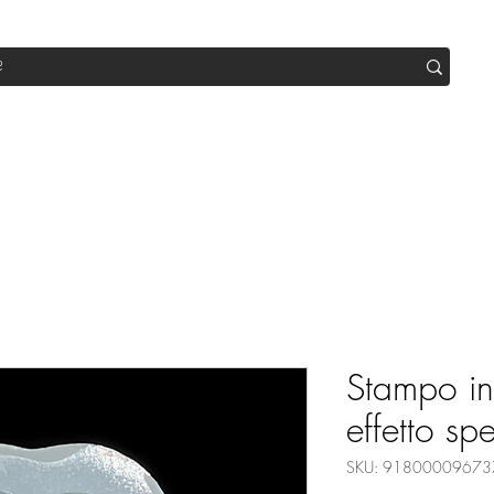
op
Sale
Abo Box
Blog
Werde Partner
Workshop
Stampo in
effetto sp
SKU: 91800009673