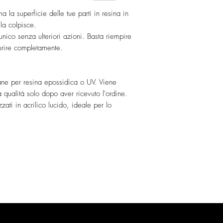
ma la superficie delle tue parti in resina in
 la colpisce.
nico senza ulteriori azioni. Basta riempire
durire completamente.
ne per resina epossidica o UV. Viene
a qualità solo dopo aver ricevuto l'ordine.
zzati in acrilico lucido, ideale per lo