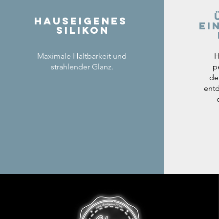
Hauseigenes
ei
Silikon
Maximale Haltbarkeit und
H
strahlender Glanz.
p
de
entd