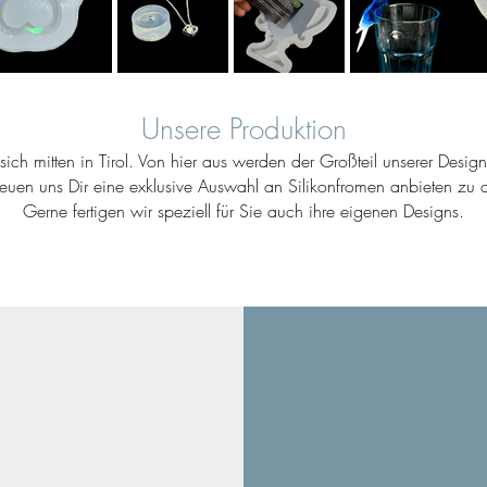
Unsere Produktion
ich mitten in Tirol. Von hier aus werden der Großteil unserer Desig
reuen uns Dir eine exklusive Auswahl an Silikonfromen anbieten zu d
Gerne fertigen wir speziell für Sie auch ihre eigenen Designs.