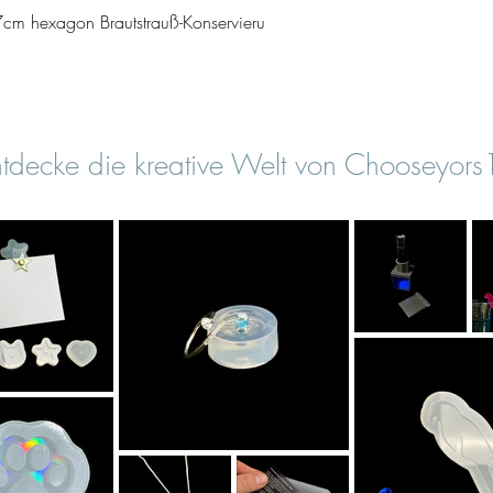
Vista rapida
cm hexagon Brautstrauß-Konservieru
tdecke die kreative Welt von Chooseyor