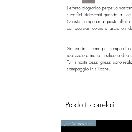
L'effetto olografico perpetuo trasfor
superfici iridescenti quando la luce
Questo stampo crea questo effetto u
con qualsiasi colore e lasciarlo in
Stampo in silicone per zampa di ca
realizzato a mano in silicone di alt
Tutti i nostri pezzi grezzi sono reali
stampaggio in silicone.
Prodotti correlati
Jetzt Vorbestellen