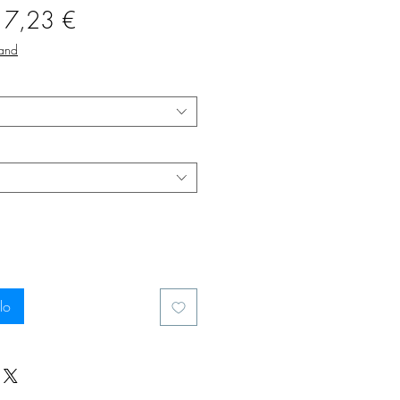
Prezzo
a
7,23 €
scontato
sand
lo