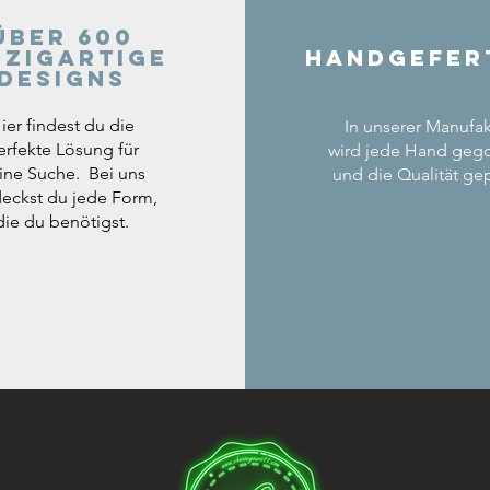
Über 600
nzigartige
Handgefer
Designs
ier findest du die
In unserer Manufak
erfekte Lösung für
wird jede Hand geg
ine Suche. Bei uns
und die Qualität gep
eckst du jede Form,
die du benötigst.