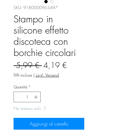
SKU: 9180000963497
Stampo in
silicone effetto
discoteca con
borchie circolari
Prezzo
Prezzo
 5,99 € 
4,19 €
regolare
scontato
IVA inclusa
|
zzgl. Versand
Quantità
*
Ne restano solo: 5
Aggiungi al carrello