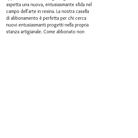
aspetta una nuova, entusiasmante sfida nel
campo dell'arte in resina. La nostra casella
di abbonamento è perfetta per chi cerca
nuovi entusiasmanti progetti nella propria
stanza artigianale. Come abbonato non
solo sarai il primo a beneficiare dei nostri
nuovissimi prodotti, ma potrai anche
usufruire di uno sconto fino al 35%. I
nostri box di abbonamento sono adatti ai
principianti ambiziosi, ma non sono
destinati ai principianti assoluti.
È così semplice: scegli l'abbonamento
direttamente sotto questo testo oppure
scegli l'abbonamento annuale per 12 mesi
e ricevi gratuitamente il nostro piccolo
calendario dell'Avvento. Una volta
completato l'abbonamento, potrai
annullarlo mensilmente. Una volta
effettuato l'ordine, riceverai una volta al
mese la nostra ultima casella di