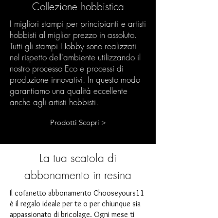
Collezione hobbistica
I migliori stampi per principianti e artisti
hobbisti al miglior prezzo in assoluto.
Tutti gli stampi Hobby sono realizzati
nel rispetto dell'ambiente utilizzando il
nostro processo Eco e processi di
produzione innovativi. In questo modo
garantiamo una qualità eccellente
anche agli artisti hobbisti.
Prodotti Scopri >
La tua scatola di
abbonamento in resina
Il cofanetto abbonamento Chooseyours11
è il regalo ideale per te o per chiunque sia
appassionato di bricolage. Ogni mese ti