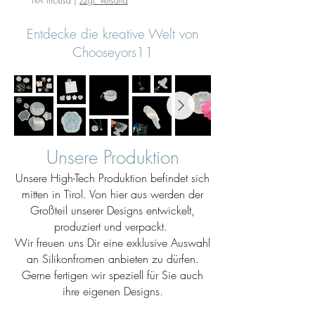
IVA inclusa
|
zzgl. Versand
Entdecke die kreative Welt von
Chooseyors11
Unsere Produktion
Unsere High-Tech Produktion befindet sich
mitten in Tirol. Von hier aus werden der
Großteil unserer Designs entwickelt,
produziert und verpackt.
Wir freuen uns Dir eine exklusive Auswahl
an Silikonfromen anbieten zu dürfen.
Gerne fertigen wir speziell für Sie auch
ihre eigenen Designs.