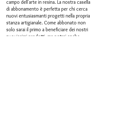
campo dell'arte in resina. La nostra casella
di abbonamento è perfetta per chi cerca
nuovi entusiasmanti progetti nella propria
stanza artigianale. Come abbonato non
solo sarai il primo a beneficiare dei nostri
nuovissimi prodotti, ma potrai anche
usufruire di uno sconto fino al 35%. I
nostri box di abbonamento sono adatti ai
principianti ambiziosi, ma non sono
destinati ai principianti assoluti.
È così semplice: scegli l'abbonamento
direttamente sotto questo testo oppure
scegli l'abbonamento annuale per 12 mesi
e ricevi gratuitamente il nostro piccolo
calendario dell'Avvento. Una volta
completato l'abbonamento, potrai
annullarlo mensilmente. Una volta
effettuato l'ordine, riceverai una volta al
mese la nostra ultima casella di
abbonamento, che ha un nuovo
entusiasmante motto ogni mese e offre