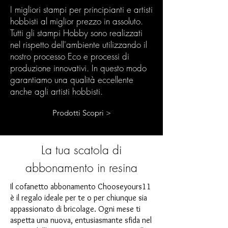
I migliori stampi per principianti e artisti
hobbisti al miglior prezzo in assoluto.
Tutti gli stampi Hobby sono realizzati
nel rispetto dell'ambiente utilizzando il
nostro processo Eco e processi di
produzione innovativi. In questo modo
garantiamo una qualità eccellente
anche agli artisti hobbisti.
Prodotti Scopri >
La tua scatola di
abbonamento in resina
Il cofanetto abbonamento Chooseyours11
è il regalo ideale per te o per chiunque sia
appassionato di bricolage. Ogni mese ti
aspetta una nuova, entusiasmante sfida nel