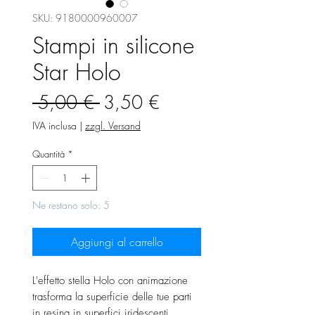
SKU: 9180000960007
Stampi in silicone
Star Holo
Prezzo
Prezzo
 5,00 € 
3,50 €
regolare
scontato
IVA inclusa
|
zzgl. Versand
Quantità
*
Ne restano solo: 5
Aggiungi al carrello
L'effetto stella Holo con animazione
trasforma la superficie delle tue parti
in resina in superfici iridescenti