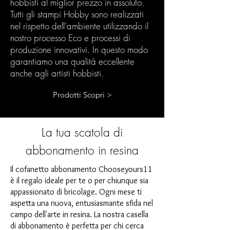
hobbisti al miglior prezzo in assoluto.
Tutti gli stampi Hobby sono realizzati
nel rispetto dell'ambiente utilizzando il
nostro processo Eco e processi di
produzione innovativi. In questo modo
garantiamo una qualità eccellente
anche agli artisti hobbisti.
Prodotti Scopri >
La tua scatola di
abbonamento in resina
Il cofanetto abbonamento Chooseyours11
è il regalo ideale per te o per chiunque sia
appassionato di bricolage. Ogni mese ti
aspetta una nuova, entusiasmante sfida nel
campo dell'arte in resina. La nostra casella
di abbonamento è perfetta per chi cerca