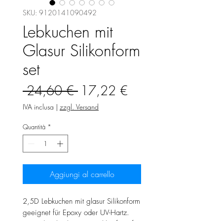
SKU: 9120141090492
Lebkuchen mit
Glasur Silikonform
set
Prezzo
Prezzo
 24,60 € 
17,22 €
regolare
scontato
IVA inclusa
|
zzgl. Versand
Quantità
*
Aggiungi al carrello
2,5D Lebkuchen mit glasur Silikonform
geeignet für Epoxy oder UV-Hartz.