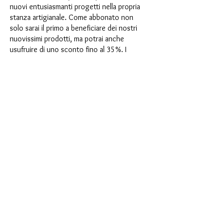
nuovi entusiasmanti progetti nella propria
stanza artigianale. Come abbonato non
solo sarai il primo a beneficiare dei nostri
nuovissimi prodotti, ma potrai anche
usufruire di uno sconto fino al 35%. I
nostri box di abbonamento sono adatti ai
principianti ambiziosi, ma non sono
destinati ai principianti assoluti.
È così semplice: scegli l'abbonamento
direttamente sotto questo testo oppure
scegli l'abbonamento annuale per 12 mesi
e ricevi gratuitamente il nostro piccolo
calendario dell'Avvento. Una volta
completato l'abbonamento, potrai
annullarlo mensilmente. Una volta
effettuato l'ordine, riceverai una volta al
mese la nostra ultima casella di
abbonamento, che ha un nuovo
entusiasmante motto ogni mese e offre
una nuova sfida. Che si tratti di nuovi