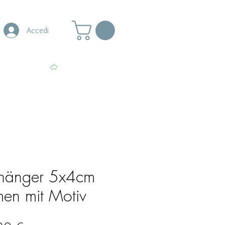
Accedi
s
More
Visualizza punti
hänger 5x4cm
men mit Motiv