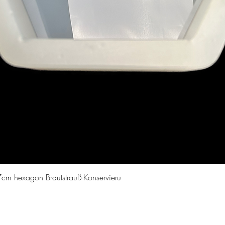
Vista rapida
cm hexagon Brautstrauß-Konservieru