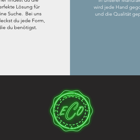
In unserer Manufak
erfekte Lösung für
wird jede Hand geg
ine Suche. Bei uns
und die Qualität gep
eckst du jede Form,
die du benötigst.