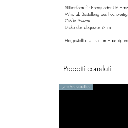
Silikonform für Epoxy oder UV Harz
Wird ab Bestellung aus hochwertige
Größe 5x4cm
Dicke des abgusses 6mm
Hergestellt aus unseren Hauseige
Prodotti correlati
Jetzt Vorbestellen