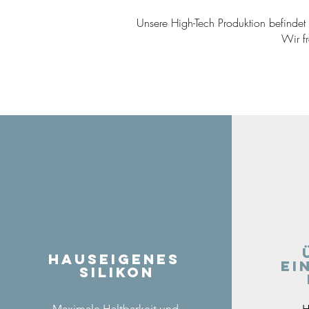
Unsere High-Tech Produktion befindet s
Wir f
Hauseigenes
ei
Silikon
Maximale Haltbarkeit und
H