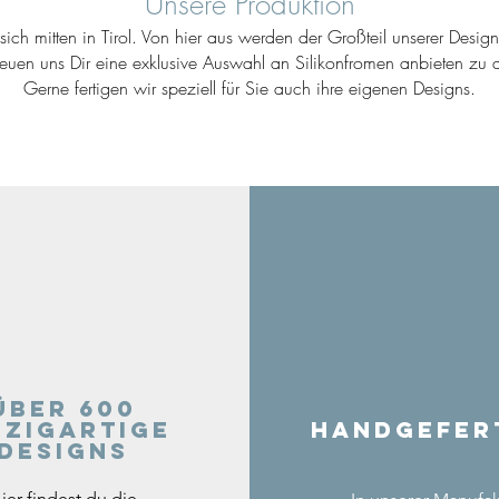
Unsere Produktion
ich mitten in Tirol. Von hier aus werden der Großteil unserer Desig
reuen uns Dir eine exklusive Auswahl an Silikonfromen anbieten zu d
Gerne fertigen wir speziell für Sie auch ihre eigenen Designs.
Über 600
nzigartige
Handgefer
Designs
ier findest du die