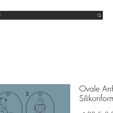
op
Sale
Abo Box
Blog
Werde Partner
Workshop
Ovale An
Silikonfor