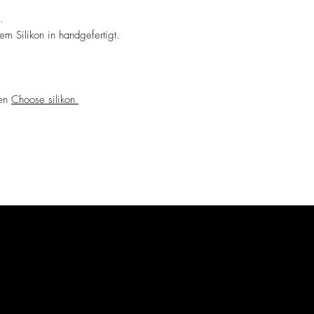
.
m Silikon in handgefertigt.
nen
Choose silikon