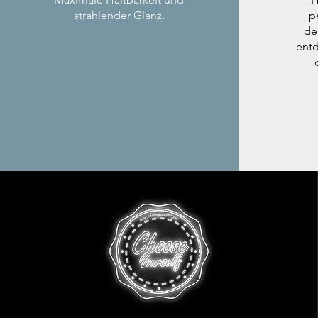
strahlender Glanz.
p
de
entd