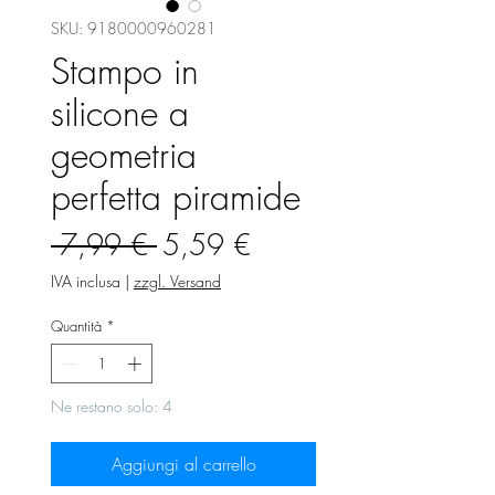
SKU: 9180000960281
Stampo in
silicone a
geometria
perfetta piramide
Prezzo
Prezzo
 7,99 € 
5,59 €
regolare
scontato
IVA inclusa
|
zzgl. Versand
Quantità
*
Ne restano solo: 4
Aggiungi al carrello