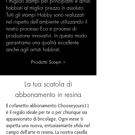
I migliori stampi per principianti e artisti
hobbisti al miglior prezzo in assoluto.
Tutti gli stampi Hobby sono realizzati
nel rispetto dell'ambiente utilizzando il
nostro processo Eco e processi di
produzione innovativi. In questo modo
garantiamo una qualità eccellente
anche agli artisti hobbisti.
Prodotti Scopri >
La tua scatola di
abbonamento in resina
Il cofanetto abbonamento Chooseyours11
è il regalo ideale per te o per chiunque sia
appassionato di bricolage. Ogni mese ti
aspetta una nuova, entusiasmante sfida nel
campo dell'arte in resina. La nostra casella