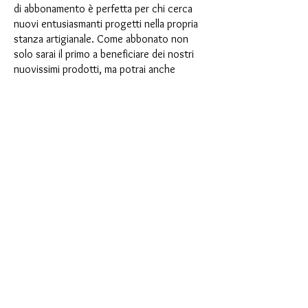
di abbonamento è perfetta per chi cerca
nuovi entusiasmanti progetti nella propria
stanza artigianale. Come abbonato non
solo sarai il primo a beneficiare dei nostri
nuovissimi prodotti, ma potrai anche
usufruire di uno sconto fino al 35%. I
nostri box di abbonamento sono adatti ai
principianti ambiziosi, ma non sono
destinati ai principianti assoluti.
È così semplice: scegli l'abbonamento
direttamente sotto questo testo oppure
scegli l'abbonamento annuale per 12 mesi
e ricevi gratuitamente il nostro piccolo
calendario dell'Avvento. Una volta
completato l'abbonamento, potrai
annullarlo mensilmente. Una volta
effettuato l'ordine, riceverai una volta al
mese la nostra ultima casella di
abbonamento, che ha un nuovo
entusiasmante motto ogni mese e offre