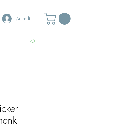
Accedi
s
More
Visualizza punti
icker
henk