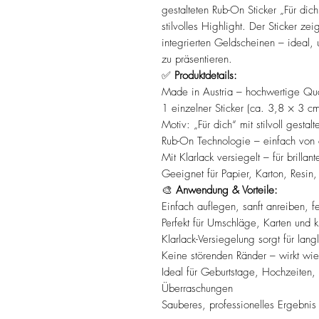
gestalteten Rub-On Sticker „Für di
stilvolles Highlight. Der Sticker ze
integrierten Geldscheinen – ideal
zu präsentieren.
✅
Produktdetails:
Made in Austria – hochwertige Qual
1 einzelner Sticker (ca. 3,8 × 3 cm
Motiv: „Für dich“ mit stilvoll gest
Rub-On Technologie – einfach von d
Mit Klarlack versiegelt – für brilla
Geeignet für Papier, Karton, Resin,
🎨
Anwendung & Vorteile:
Einfach auflegen, sanft anreiben, 
Perfekt für Umschläge, Karten und 
Klarlack-Versiegelung sorgt für lang
Keine störenden Ränder – wirkt wie
Ideal für Geburtstage, Hochzeiten
Überraschungen
Sauberes, professionelles Ergebnis