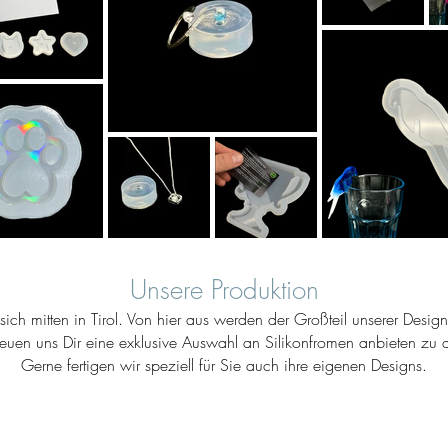
Unsere Produktion
ich mitten in Tirol. Von hier aus werden der Großteil unserer Desig
reuen uns Dir eine exklusive Auswahl an Silikonfromen anbieten zu d
Gerne fertigen wir speziell für Sie auch ihre eigenen Designs.