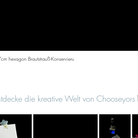
Vista rapida
cm hexagon Brautstrauß-Konservieru
tdecke die kreative Welt von Chooseyor