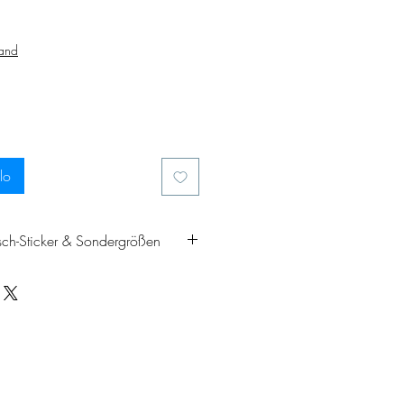
zo
sand
lo
sch-Sticker & Sondergrößen
Sticker noch persönlicher
tigst eine andere Größe? Kein
en deinen Rub-On Sticker gerne
einen Wünschen an – egal ob
es Design, Logo oder spezielle