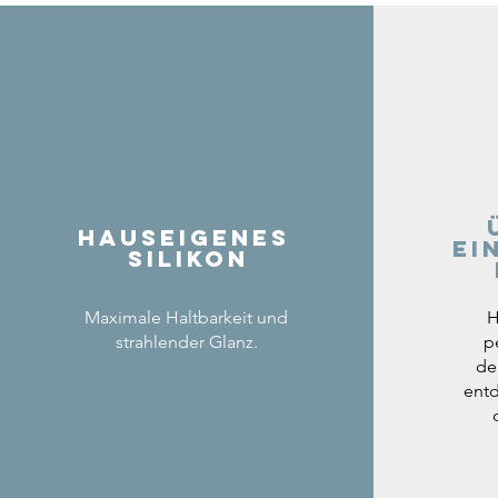
Hauseigenes
ei
Silikon
Maximale Haltbarkeit und
H
strahlender Glanz.
p
de
entd