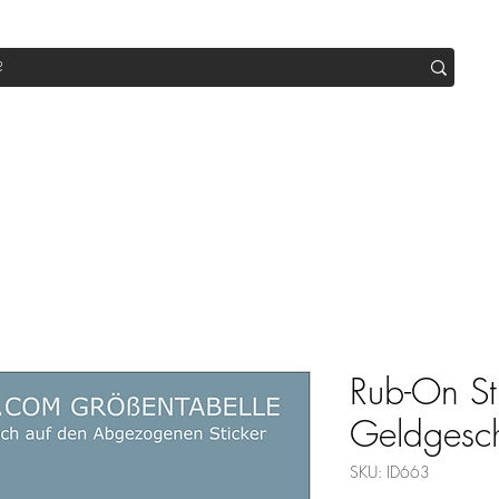
op
Sale
Abo Box
Blog
Werde Partner
Workshop
Rub-On St
Geldgesc
SKU: ID663