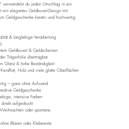
Schriftzüge.
ch“ verwandelst du jeden Umschlag in ein
Perfekt für personal
igt ein elegantes Geldkuvert-Design mit
Anlässe, Branding od
, um Geldgeschenke kreativ und hochwertig
👉 Weitere Infos & i
hier:
https://www.choos
ität & langlebige Verarbeitung
page/rub-on-sticker
)
altetem Geldkuvert & Geldscheinen
er Trägerfolie übertragbar
nten Glanz & hohe Beständigkeit
 Keraflott, Holz und viele glatte Oberflächen
fertig – ganz ohne Aufwand
kreative Geldgeschenke
lebige, intensive Farben
 direkt aufgedruckt
, Weihnachten oder spontane
 ohne Blasen oder Klebereste