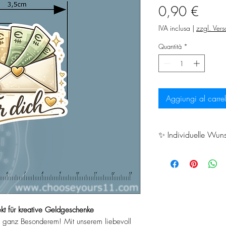
Prez
0,90 €
IVA inclusa
|
zzgl. Ver
Quantità
*
Aggiungi al carrel
✨ Individuelle Wun
Du möchtest deinen 
gestalten oder benö
Problem! Wir fertig
individuell nach d
ekt für kreative Geldgeschenke
andere Maße, eigen
ganz Besonderem! Mit unserem liebevoll