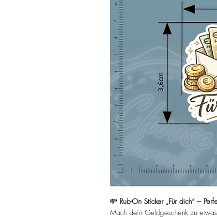
💸
Rub-On Sticker „Für dich“ – Perf
Mach dein Geldgeschenk zu etwas 