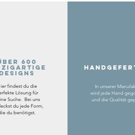
Über 600
nzigartige
Handgefer
Designs
ier findest du die
In unserer Manufak
erfekte Lösung für
wird jede Hand geg
ine Suche. Bei uns
und die Qualität gep
eckst du jede Form,
die du benötigst.