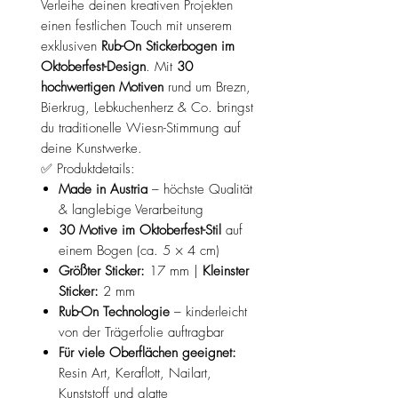
Verleihe deinen kreativen Projekten
einen festlichen Touch mit unserem
exklusiven
Rub-On Stickerbogen im
Oktoberfest-Design
. Mit
30
hochwertigen Motiven
rund um Brezn,
Bierkrug, Lebkuchenherz & Co. bringst
du traditionelle Wiesn-Stimmung auf
deine Kunstwerke.
✅ Produktdetails:
Made in Austria
– höchste Qualität
& langlebige Verarbeitung
30 Motive im Oktoberfest-Stil
auf
einem Bogen (ca. 5 × 4 cm)
Größter Sticker:
17 mm |
Kleinster
Sticker:
2 mm
Rub-On Technologie
– kinderleicht
von der Trägerfolie auftragbar
Für viele Oberflächen geeignet:
Resin Art, Keraflott, Nailart,
Kunststoff und glatte