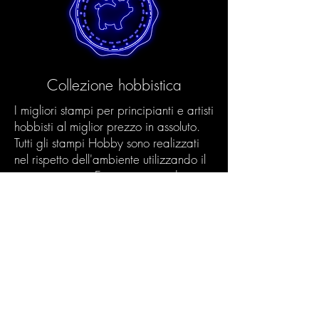
Collezione hobbistica
I migliori stampi per principianti e artisti
hobbisti al miglior prezzo in assoluto.
Tutti gli stampi Hobby sono realizzati
nel rispetto dell'ambiente utilizzando il
nostro processo Eco e processi di
produzione innovativi. In questo modo
garantiamo una qualità eccellente
anche agli artisti hobbisti.
Prodotti Scopri >
La tua scatola di