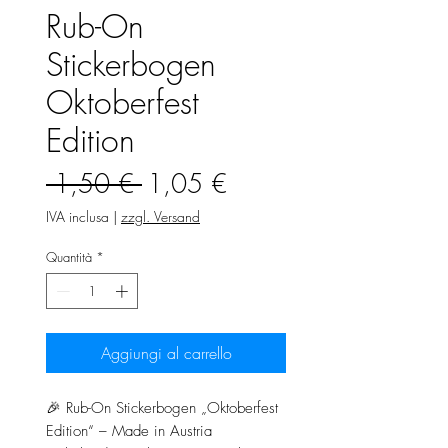
Rub-On
Stickerbogen
Oktoberfest
Edition
Prezzo
Prezzo
 1,50 € 
1,05 €
regolare
scontato
IVA inclusa
|
zzgl. Versand
Quantità
*
Aggiungi al carrello
🎉 Rub-On Stickerbogen „Oktoberfest
Edition“ – Made in Austria