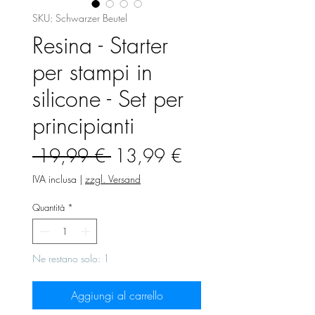
SKU: Schwarzer Beutel
Resina - Starter
per stampi in
silicone - Set per
principianti
Prezzo
Prezzo
 19,99 € 
13,99 €
regolare
scontato
IVA inclusa
|
zzgl. Versand
Quantità
*
Ne restano solo: 1
Aggiungi al carrello