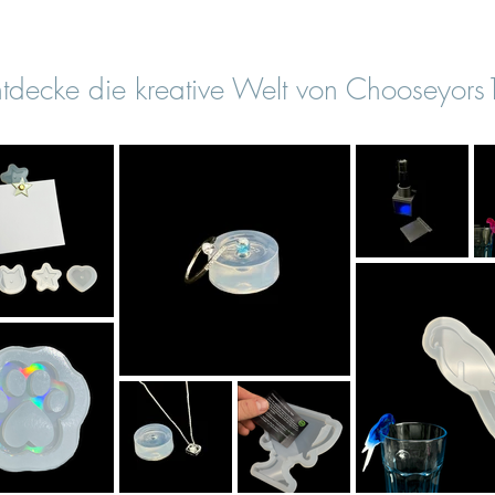
tdecke die kreative Welt von Chooseyor