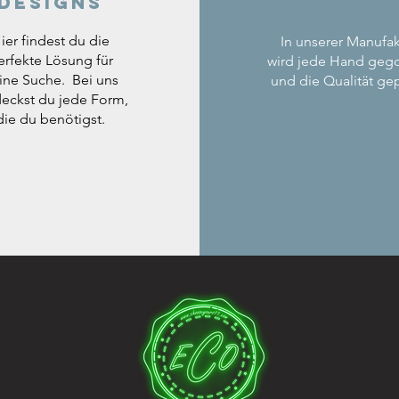
Designs
ier findest du die
In unserer Manufak
erfekte Lösung für
wird jede Hand geg
ine Suche. Bei uns
und die Qualität gep
eckst du jede Form,
die du benötigst.