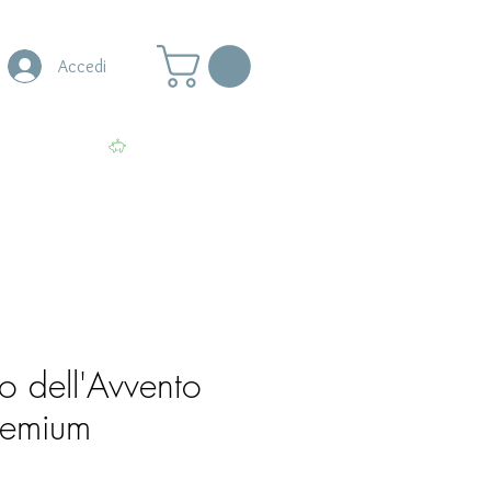
Accedi
s
More
Visualizza punti
o dell'Avvento
Premium