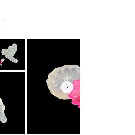
IVA inclusa
|
zzgl. Versand
s11