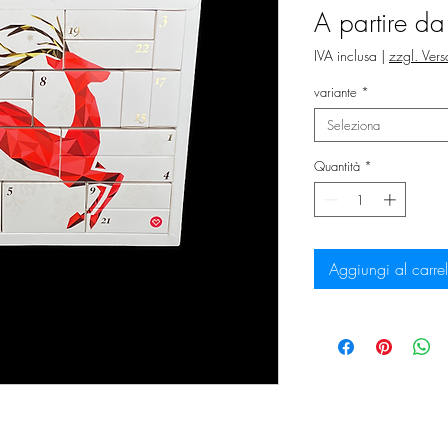
A partire d
IVA inclusa
|
zzgl. Ver
variante
*
Seleziona
Quantità
*
Aggiungi al carrel