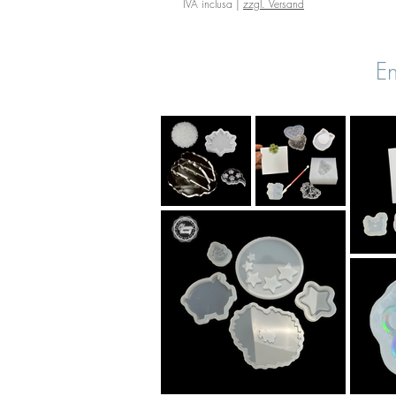
IVA inclusa
|
zzgl. Versand
En