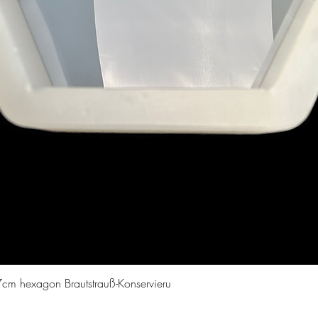
Vista rapida
cm hexagon Brautstrauß-Konservieru