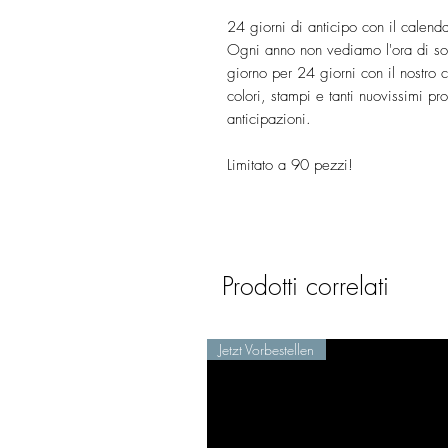
24 giorni di anticipo con il calend
Ogni anno non vediamo l'ora di so
giorno per 24 giorni con il nostro c
colori, stampi e tanti nuovissimi pro
anticipazioni.
Limitato a 90 pezzi!
Prodotti correlati
Jetzt Vorbestellen