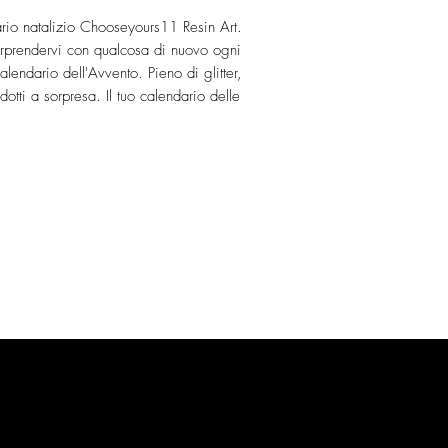
ario natalizio Chooseyours11 Resin Art.
rprendervi con qualcosa di nuovo ogni
alendario dell'Avvento. Pieno di glitter,
dotti a sorpresa. Il tuo calendario delle