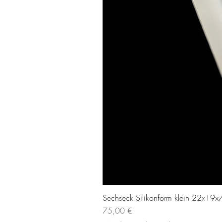
Sechseck Silikonform klein 22x19x7
Prezzo
75,00 €