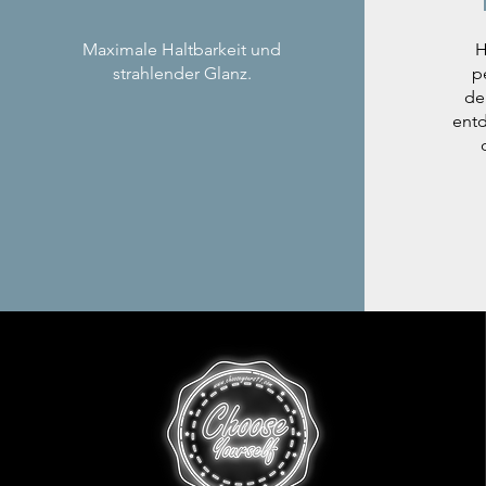
Maximale Haltbarkeit und
H
strahlender Glanz.
p
de
entd