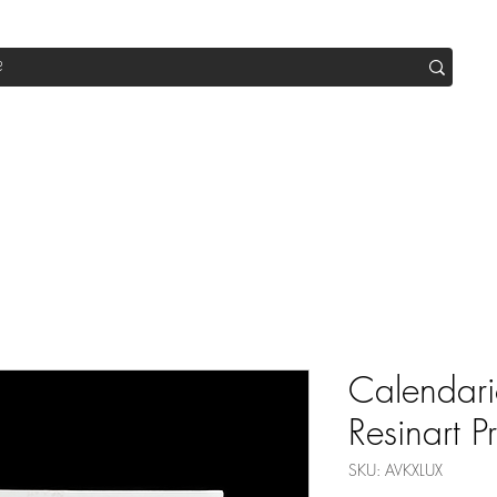
op
Sale
Abo Box
Blog
Werde Partner
Workshop
Calendari
Resinart 
SKU: AVKXLUX