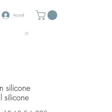
Accedi
s
More
Visualizza punti
n silicone
l silicone