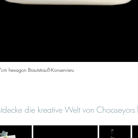
Vista rapida
cm hexagon Brautstrauß-Konservieru
tdecke die kreative Welt von Chooseyor