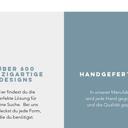
Über 600
nzigartige
Handgefer
Designs
ier findest du die
In unserer Manufak
erfekte Lösung für
wird jede Hand geg
ine Suche. Bei uns
und die Qualität gep
eckst du jede Form,
die du benötigst.