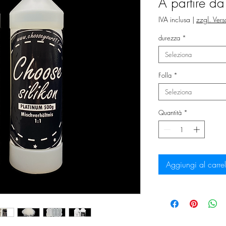
A partire d
IVA inclusa
|
zzgl. Ver
durezza
*
Seleziona
Folla
*
Seleziona
Quantità
*
Aggiungi al carrel