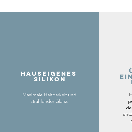
Hauseigenes
ei
Silikon
Maximale Haltbarkeit und
H
strahlender Glanz.
p
de
entd