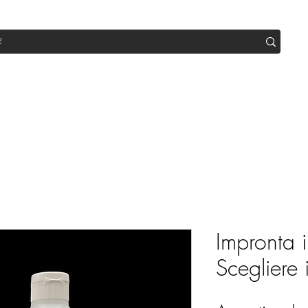
op
Sale
Abo Box
Blog
Werde Partner
Workshop
Impronta i
Scegliere i