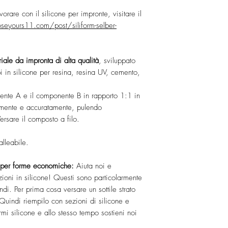
vorare con il silicone per impronte, visitare il
eyours11.com/post/siliform-selber-
iale da impronta di alta qualità
, sviluppato
 in silicone per resina, resina UV, cemento,
ente A e il componente B in rapporto 1:1 in
amente e accuratamente, pulendo
ersare il composto a filo.
lleabile.
i per forme economiche:
Aiuta noi e
ezioni in silicone! Questi sono particolarmente
ndi. Per prima cosa versare un sottile strato
 Quindi riempilo con sezioni di silicone e
rmi silicone e allo stesso tempo sostieni noi