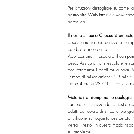
Per istruzioni dettagliate su come la
nostro sito Web:
https://www.choos
herstellen
Il nostro silicone Choose è un mater
appositamente per realizzare stampi
candele e molto altro.
Applicazione: mescolare il compon
peso. Assicurati di mescolare lent
accuratamente i bordi della nave. V
Tempo di miscelazione: 2-3 minuti.
Dopo 4 ore a 23°C il silicone è ma
Materiali di riempimento ecologic
l'ambiente riutilizzando le nostre s
adatti per colate di silicone più gra
di silicone sull'oggetto desiderato.
versa il resto. In questo modo rispa
e l'ambiente.