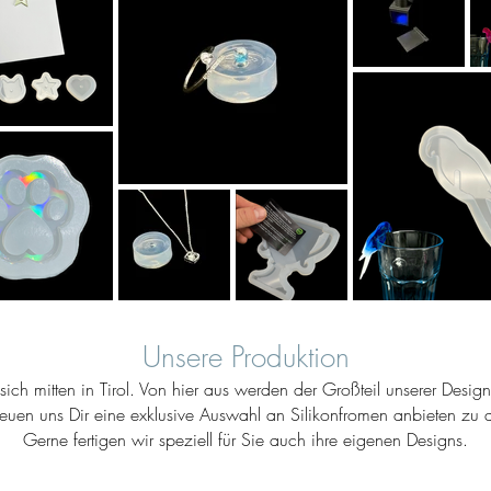
Unsere Produktion
ich mitten in Tirol. Von hier aus werden der Großteil unserer Desig
reuen uns Dir eine exklusive Auswahl an Silikonfromen anbieten zu d
Gerne fertigen wir speziell für Sie auch ihre eigenen Designs.