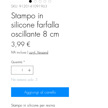
SKU: 9120141091963
Stampo in
silicone farfalla
oscillante 8 cm
Prezzo
3,99 €
IVA inclusa
|
zzgl. Versand
Quantità
*
Ne restano solo: 5
Aggiungi al carrello
Stampo in silicone per resina