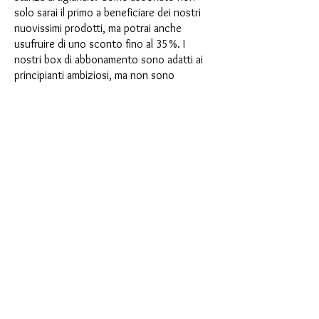
solo sarai il primo a beneficiare dei nostri
nuovissimi prodotti, ma potrai anche
usufruire di uno sconto fino al 35%. I
nostri box di abbonamento sono adatti ai
principianti ambiziosi, ma non sono
destinati ai principianti assoluti.
È così semplice: scegli l'abbonamento
direttamente sotto questo testo oppure
scegli l'abbonamento annuale per 12 mesi
e ricevi gratuitamente il nostro piccolo
calendario dell'Avvento. Una volta
completato l'abbonamento, potrai
annullarlo mensilmente. Una volta
effettuato l'ordine, riceverai una volta al
mese la nostra ultima casella di
abbonamento, che ha un nuovo
entusiasmante motto ogni mese e offre
una nuova sfida. Che si tratti di nuovi
entusiasmanti stampi in silicone con effetti
speciali o di materiali innovativi come