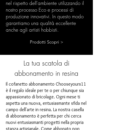
nel rispetto dell'ambiente utilizzando il
nostro processo Eco e processi di
produzione innovativi. In questo modo
garantiamo una qualità eccellente
anche agli artisti hobbisti.
Prodotti Scopri >
La tua scatola di
abbonamento in resina
Il cofanetto abbonamento Chooseyours11
è il regalo ideale per te o per chiunque sia
appassionato di bricolage. Ogni mese ti
aspetta una nuova, entusiasmante sfida nel
campo dell'arte in resina. La nostra casella
di abbonamento è perfetta per chi cerca
nuovi entusiasmanti progetti nella propria
stanza artigianale. Come abbonato non