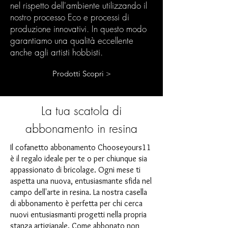
nel rispetto dell'ambiente utilizzando il
nostro processo Eco e processi di
produzione innovativi. In questo modo
garantiamo una qualità eccellente
anche agli artisti hobbisti.
Prodotti Scopri >
La tua scatola di
abbonamento in resina
Il cofanetto abbonamento Chooseyours11
è il regalo ideale per te o per chiunque sia
appassionato di bricolage. Ogni mese ti
aspetta una nuova, entusiasmante sfida nel
campo dell'arte in resina. La nostra casella
di abbonamento è perfetta per chi cerca
nuovi entusiasmanti progetti nella propria
stanza artigianale. Come abbonato non