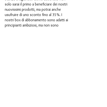
solo sarai il primo a beneficiare dei nostri
nuovissimi prodotti, ma potrai anche
usufruire di uno sconto fino al 35%. I
nostri box di abbonamento sono adatti ai
principianti ambiziosi, ma non sono
destinati ai principianti assoluti.
È così semplice: scegli l'abbonamento
direttamente sotto questo testo oppure
scegli l'abbonamento annuale per 12 mesi
e ricevi gratuitamente il nostro piccolo
calendario dell'Avvento. Una volta
completato l'abbonamento, potrai
annullarlo mensilmente. Una volta
effettuato l'ordine, riceverai una volta al
mese la nostra ultima casella di
abbonamento, che ha un nuovo
entusiasmante motto ogni mese e offre
una nuova sfida. Che si tratti di nuovi
entusiasmanti stampi in silicone con effetti
speciali o di materiali innovativi come