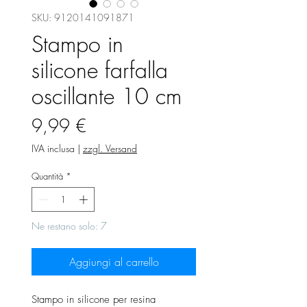
SKU: 9120141091871
Stampo in
silicone farfalla
oscillante 10 cm
Prezzo
9,99 €
IVA inclusa
|
zzgl. Versand
Quantità
*
Ne restano solo: 7
Aggiungi al carrello
Stampo in silicone per resina