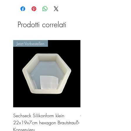
Prodotti correlati
Jetzt Vorbestellen
Sechseck Silikonform klein
Geschenk Stecker 10cm 
22x19x7cm hexagon Brautstrauß-
Prezzo
35,00 €
Konservieru