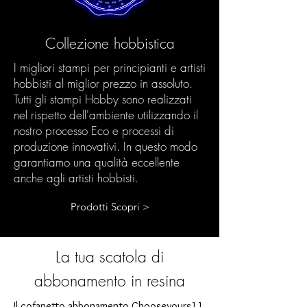
Collezione hobbistica
I migliori stampi per principianti e artisti
hobbisti al miglior prezzo in assoluto.
Tutti gli stampi Hobby sono realizzati
nel rispetto dell'ambiente utilizzando il
nostro processo Eco e processi di
produzione innovativi. In questo modo
garantiamo una qualità eccellente
anche agli artisti hobbisti.
Prodotti Scopri >
La tua scatola di
abbonamento in resina
Il cofanetto abbonamento Chooseyours11