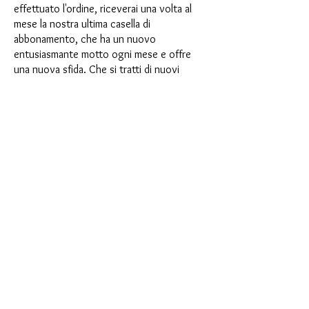
effettuato l'ordine, riceverai una volta al
mese la nostra ultima casella di
abbonamento, che ha un nuovo
entusiasmante motto ogni mese e offre
una nuova sfida. Che si tratti di nuovi
entusiasmanti stampi in silicone con effetti
speciali o di materiali innovativi come
porcellana finta, resina UV o vernici, ogni
mese vi aspetta un'avventura creativa. Hai
mai fatto uno shaker? Questa scatola non
è per procrastinatori, perché ogni mese
riceverai una nuova sfida creativa che farà
battere più forte il tuo cuore da hobbista.
Allora cosa stai aspettando? Sali sul treno
degli abbonamenti e inizia la tua prossima
avventura di creazione a tutta velocità.
Vorresti essere ispirato prima? Allora date
un'occhiata alle ultime scatole presentate
alla fine di questa pagina o guardate gli
affascinanti video sulle scatole del