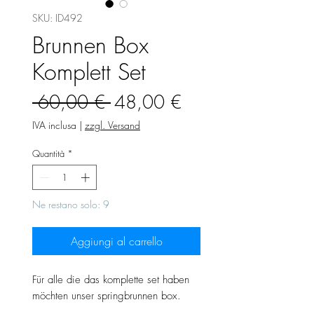
SKU: ID492
Brunnen Box
Komplett Set
Prezzo
Prezzo
 60,00 € 
48,00 €
regolare
scontato
IVA inclusa
|
zzgl. Versand
Quantità
*
Ne restano solo: 9
Aggiungi al carrello
Für alle die das komplette set haben
möchten unser springbrunnen box.