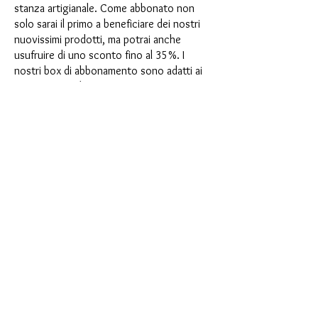
stanza artigianale. Come abbonato non
solo sarai il primo a beneficiare dei nostri
nuovissimi prodotti, ma potrai anche
usufruire di uno sconto fino al 35%. I
nostri box di abbonamento sono adatti ai
principianti ambiziosi, ma non sono
destinati ai principianti assoluti.
È così semplice: scegli l'abbonamento
direttamente sotto questo testo oppure
scegli l'abbonamento annuale per 12 mesi
e ricevi gratuitamente il nostro piccolo
calendario dell'Avvento. Una volta
completato l'abbonamento, potrai
annullarlo mensilmente. Una volta
effettuato l'ordine, riceverai una volta al
mese la nostra ultima casella di
abbonamento, che ha un nuovo
entusiasmante motto ogni mese e offre
una nuova sfida. Che si tratti di nuovi
entusiasmanti stampi in silicone con effetti