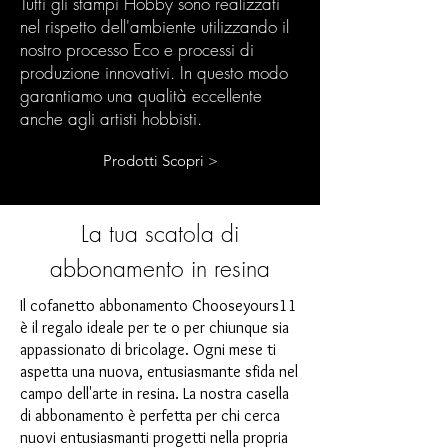
Tutti gli stampi Hobby sono realizzati
nel rispetto dell'ambiente utilizzando il
nostro processo Eco e processi di
produzione innovativi. In questo modo
garantiamo una qualità eccellente
anche agli artisti hobbisti.
Prodotti Scopri >
La tua scatola di
abbonamento in resina
Il cofanetto abbonamento Chooseyours11
è il regalo ideale per te o per chiunque sia
appassionato di bricolage. Ogni mese ti
aspetta una nuova, entusiasmante sfida nel
campo dell'arte in resina. La nostra casella
di abbonamento è perfetta per chi cerca
nuovi entusiasmanti progetti nella propria