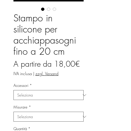
Stampo in
silicone per
acchiappasogni
fino a 20 cm
Prezzo
A partire da
18,00€
scontato
IVA inclusa
|
zzgl. Versand
Accessori
*
Misurare
*
Quantità
*