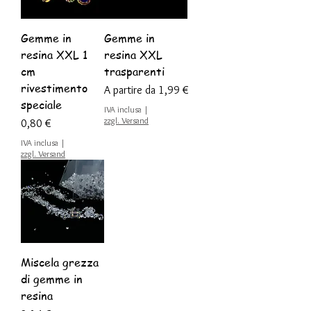
Gemme in
Gemme in
resina XXL 1
resina XXL
cm
trasparenti
rivestimento
Prezzo scontato
A partire da
1,99 €
speciale
IVA inclusa
|
zzgl. Versand
Prezzo
0,80 €
IVA inclusa
|
zzgl. Versand
Miscela grezza
di gemme in
resina