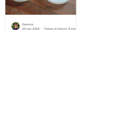
Dominik
20 mar 2024
Tempo di lettura: 4 min
I 3 principali errori con gli
stampi in silicone con resina
epossidica
Perché la resina si attacca allo stampo
in silicone? In realtà, la resina non
dovrebbe attaccarsi agli stampi di silice!
Quando succede,...