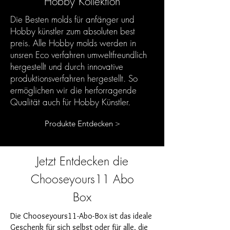
Hobby Kollektion
Die Besten molds für anfänger und
Hobby künstler zum absoluten best
preis. Alle Hobby molds werden in
unsren Eco verfahren umweltfreundlich
hergestellt und durch innovative
produktionsverfahren hergestellt. So
ermöglichen wir die herforragende
Qualität auch für Hobby Künstler.
Produkte Entdecken >
Jetzt Entdecken die
Chooseyours11 Abo
Box
Die Chooseyours11-Abo-Box ist das ideale
Geschenk für sich selbst oder für alle, die