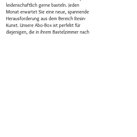
leidenschaftlich gerne basteln. Jeden
Monat erwartet Sie eine neue, spannende
Herausforderung aus dem Bereich Resin-
Kunst. Unsere Abo-Box ist perfekt für
diejenigen, die in ihrem Bastelzimmer nach
neuen spannenden Projekten suchen. Als
Abonnent profitieren Sie nicht nur als
Erster von unseren brandneuen Produkten,
sondern genießen auch einen Rabatt von
bis zu 35%. Unsere Abo-Boxen sind für
ambitionierte Anfänger geignet, aber sie
sind nicht für absolute Neulinge gedacht.