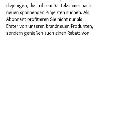
diejenigen, die in ihrem Bastelzimmer nach
neuen spannenden Projekten suchen. Als
Abonnent profitieren Sie nicht nur als
Erster von unseren brandneuen Produkten,
sondern genießen auch einen Rabatt von
bis zu 35%. Unsere Abo-Boxen sind für
ambitionierte Anfänger geignet, aber sie
sind nicht für absolute Neulinge gedacht.