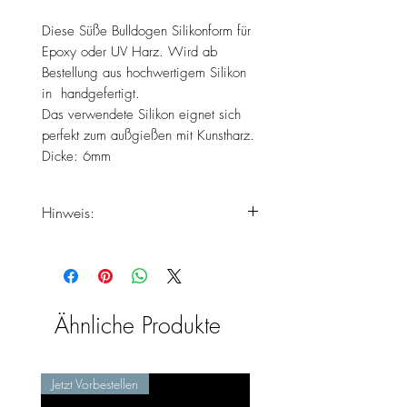
Diese Süße Bulldogen Silikonform für
Epoxy oder UV Harz. Wird ab
Bestellung aus hochwertigem Silikon
in handgefertigt.
Das verwendete Silikon eignet sich
perfekt zum außgießen mit Kunstharz.
Dicke: 6mm
Hinweis:
Rechnen Sie damit das Ihre
Produkte erst zu Ende der
Lieferzeiten bei Ihnen ankommen,
da das Produkt erst frisch
Ähnliche Produkte
handgefertigt wird.
Jetzt Vorbestellen