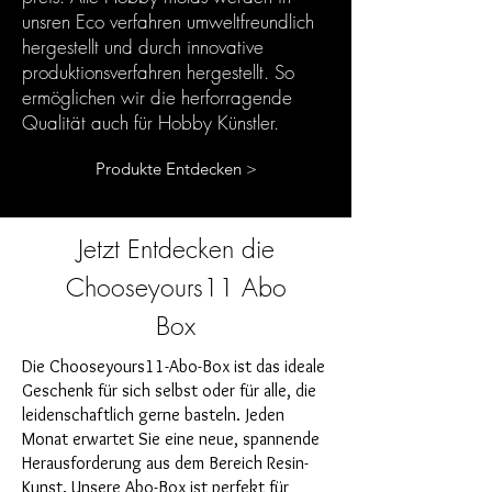
unsren Eco verfahren umweltfreundlich
hergestellt und durch innovative
produktionsverfahren hergestellt. So
ermöglichen wir die herforragende
Qualität auch für Hobby Künstler.
Produkte Entdecken >
Jetzt Entdecken die
Chooseyours11 Abo
Box
Die Chooseyours11-Abo-Box ist das ideale
Geschenk für sich selbst oder für alle, die
leidenschaftlich gerne basteln. Jeden
Monat erwartet Sie eine neue, spannende
Herausforderung aus dem Bereich Resin-
Kunst. Unsere Abo-Box ist perfekt für