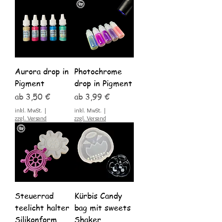
Aurora drop in
Photochrome
Pigment
drop in Pigment
Sale-Preis
Sale-Preis
ab
3,50 €
ab
3,99 €
inkl. MwSt.
|
inkl. MwSt.
|
zzgl. Versand
zzgl. Versand
Steuerrad
Kürbis Candy
teelicht halter
bag mit sweets
Silikonform
Shaker