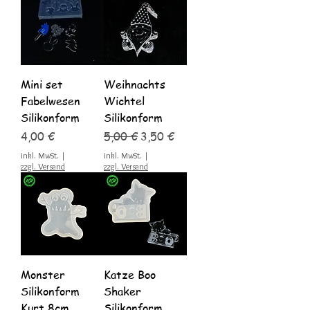
Mini set
Weihnachts
Fabelwesen
Wichtel
Silikonform
Silikonform
Preis
Standardpreis
Sale-Preis
4,00 €
5,00 €
3,50 €
inkl. MwSt.
|
inkl. MwSt.
|
zzgl. Versand
zzgl. Versand
Monster
Katze Boo
Silikonform
Shaker
Kurt 8cm
Silikonform