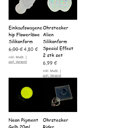
Einkaufswagenc
Ohrstecker
hip Flowerlöwe
Alien
Silikonform
Silikonform
Special Effect
Standardpreis
Sale-Preis
6,00 €
4,80 €
2 stk set
inkl. MwSt.
|
zzgl. Versand
Preis
6,99 €
inkl. MwSt.
|
zzgl. Versand
Neon Pigment
Ohrstecker
Gelb 20ml
Rider